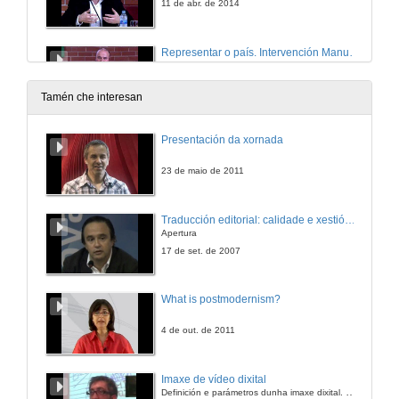
11 de abr. de 2014
Representar o país. Intervención Manuel Gago Mariño
11 de abr. de 2014
Tamén che interesan
Outras cartografías no espazo lusófono.
Presentación da xornada
11 de abr. de 2014
23 de maio de 2011
Presentación do Anuario Internacional da Comunicación Lusófona.
Traducción editorial: calidade e xestión de proxectos
Apertura
11 de abr. de 2014
17 de set. de 2007
Tecido económico e capital simbólico. Intervención Paulo Goncalves
What is postmodernism?
12 de abr. de 2014
4 de out. de 2011
Tecido económico e capital simbólico. Intervención Elizeth Acevedo
Imaxe de vídeo dixital
Definición e parámetros dunha imaxe dixital. Resolución e Aspecto. Profundidade da cor. Compresión. Frame por segundo. Entrelazado. Campos, cadros