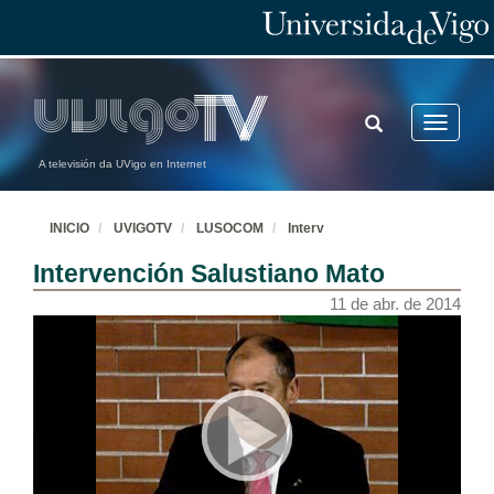
TOGGLE
Toggle
SEARCH
navigatio
A televisión da UVigo en Internet
INICIO
UVIGOTV
LUSOCOM
Interv
Intervención Salustiano Mato
11 de abr. de 2014