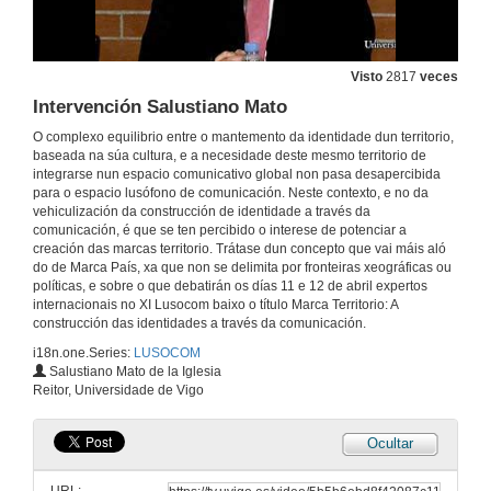
Visto
2817
veces
Intervención Salustiano Mato
O complexo equilibrio entre o mantemento da identidade dun territorio,
baseada na súa cultura, e a necesidade deste mesmo territorio de
Intervención de Margarita Ledo Andión
integrarse nun espacio comunicativo global non pasa desapercibida
para o espacio lusófono de comunicación. Neste contexto, e no da
11 de abr. de 2014
vehiculización da construcción de identidade a través da
comunicación, é que se ten percibido o interese de potenciar a
creación das marcas territorio. Trátase dun concepto que vai máis aló
Intervención de Ernesto Pedrosa
do de Marca País, xa que non se delimita por fronteiras xeográficas ou
políticas, e sobre o que debatirán os días 11 e 12 de abril expertos
11 de abr. de 2014
internacionais no XI Lusocom baixo o título Marca Territorio: A
construcción das identidades a través da comunicación.
i18n.one.Series:
LUSOCOM
Intervención Enma Torres Romay
Salustiano Mato de la Iglesia
Reitor, Universidade de Vigo
11 de abr. de 2014
Ocultar
Intervención Moisés de Lemos Martins