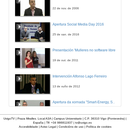
8 de nov. de 2013
22 de nov. de 2006
Un Marco de Referencia Xeral para Algoritmos de Boosting Asimétrico
Apertura Social Media Day 2016
Quenda de Preguntas
8 de nov. de 2013
25 de xan. de 2016
Cómo Mellorar o Canle de Retorno en Satélites Multihaz
Presentación 'Mulleres no software libre'
Conferencia
8 de nov. de 2013
19 de out. de 2011
Cómo Mellorar o Canle de Retorno en Setélites Multihaz
Intervención Alfonso Lago Ferreiro
Quenda de Preguntas
8 de nov. de 2013
13 de xuño de 2012
Sensado Espectral para Acceso Dinámico ao Medio
Apertura da xornada "Smart-Energy, Smart-City"
Conferencia
8 de nov. de 2013
28 de out. de 2015
UvigoTV | Praza Miralles. Local A3A | Campus Universitario | C.P. 36310 Vigo (Pontevedra) |
España | Tlf: +34 986811937 |
tv@uvigo.es
Sensado Espectral para Acceso Dinámico ao Medio
Accesibilidade
|
Aviso Legal
|
Condicións de uso
|
Política de cookies
Presentación web HCTech
Quenda de Preguntas