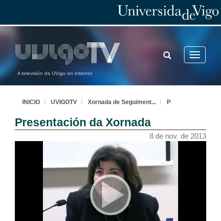
TOGGLE
Toggle
SEARCH
navigatio
A televisión da UVigo en Internet
INICIO
UVIGOTV
Xornada de Seguiment
...
P
Presentación da Xornada
8 de nov. de 2013