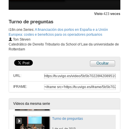
Visto
423
veces
Inauguración das Xornadas
Turno de preguntas
1 de xul. de 2015
i18n.one.Series:
A financiación dos portos en España e a Unión
Europea: costes e beneficios para os operadores portuarios
Ton Steven
Inauguración das Xornadas
Catedrático de Dereito Tributario da School of Law da universidade de
Rotterdam
1 de xul. de 2015
Ocultar
Conferencia
URL:
1 de xul. de 2015
IFRAME:
Conferencia
1 de xul. de 2015
Vídeos da mesma serie
Turno de preguntas
1 de xul. de 2015