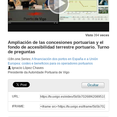
1 de xul. de 2015
A loxística portuaria
2 de xul. de 2015
Visto
394
veces
Ampliación de las concesiones portuarias y el
Tasa de ocupación e tasa de actividade
fondo de accesibilidad terrestre portuario. Turno
de preguntas
2 de xul. de 2015
i18n.one.Series:
A financiación dos portos en España e a Unión
Europea: costes e beneficios para os operadores portuarios
Tasa de ocupación e tasa de actividade
Ignacio López Chaves
Presidente da Autoridade Portuaria de Vigo
2 de xul. de 2015
Ocultar
Quenda de preguntas
URL:
2 de xul. de 2015
IFRAME:
Réxime xurídico das tarifas portuarias