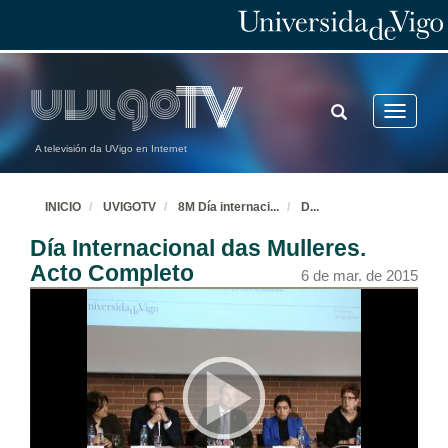
TOGGLE
Toggle
SEARCH
navigatio
A televisión da UVigo en Internet
INICIO
UVIGOTV
8M Día internaci
...
D
...
Día Internacional das Mulleres.
Acto Completo
6 de mar. de 2015