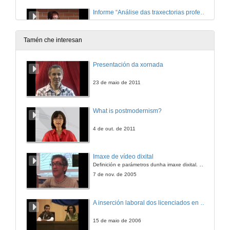
Informe “Análise das traxectorias profesionais de mulleres na Universidade de Vigo"
6 de mar. de 2015
Tamén che interesan
Lectura manifesto
Presentación da xornada
6 de mar. de 2015
23 de maio de 2011
Despedida e agradecementos
What is postmodernism?
6 de mar. de 2015
4 de out. de 2011
Imaxe de vídeo dixital
Definición e parámetros dunha imaxe dixital. Resolución e Aspecto. Profundidade da cor. Compresión. Frame por segundo. Entrelazado. Campos, cadros
7 de nov. de 2005
A inserción laboral dos licenciados en Ciencias do Mar: a carreira investigadora
15 de maio de 2006