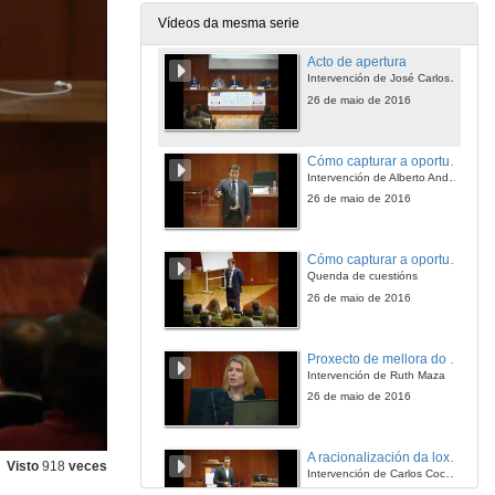
Vídeos da mesma serie
Acto de apertura
Intervención de José Carlos Prado Prado e Juan María Pou Saracho
26 de maio de 2016
Cómo capturar a oportunidade da IoT («Internet of things»)
Intervención de Alberto Andrés Torrón Rodríguez
26 de maio de 2016
Cómo capturar a oportunidade da IoT («Internet of things»)
Quenda de cuestións
26 de maio de 2016
Proxecto de mellora do transporte no Grupo Coren
Intervención de Ruth Maza
26 de maio de 2016
A racionalización da loxística en IKEA
Visto
918
veces
Intervención de Carlos Cocheteux