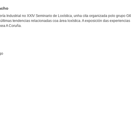
racho
ría Industrial no XXIV Seminario de Loxística, unha cita organizada polo grupo GIO
últimas tendencias relacionadas coa área loxística. A exposición das experiencias 
Ikea A Coruña.
go