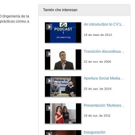
26 de maio de 2016
Tamén che interesan
 (Ingeniería de la
A racionalización da loxística en IKEA
prácticas correu a
Quenda de cuestións
An introduction to CV’s, letters, and job searching
26 de maio de 2016
16 de maio de 2012
Acto de clausura
Intervención de Carlos Prado
Transición discontinua de partículas de microgel termosensible
26 de maio de 2016
22 de nov. de 2006
Apertura Social Media Day 2016
25 de xan. de 2016
Presentación 'Mulleres no software libre'
19 de out. de 2011
Inauguración