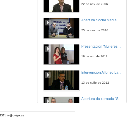
22 de nov. de 2006
Apertura Social Media Day 2016
25 de xan. de 2016
Presentación 'Mulleres no software libre'
19 de out. de 2011
Intervención Alfonso Lago Ferreiro
13 de xuño de 2012
Apertura da xornada "Smart-Energy, Smart-City"
28 de out. de 2015
1937 |
tv@uvigo.es
Presentación web HCTech