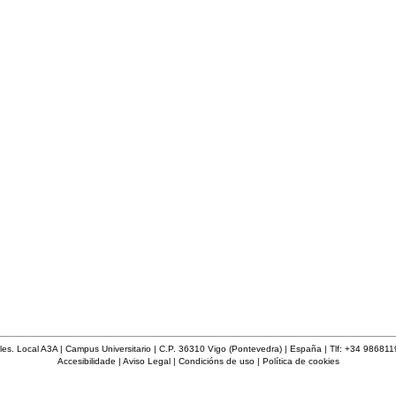
les. Local A3A | Campus Universitario | C.P. 36310 Vigo (Pontevedra) | España | Tlf: +34 98681
Accesibilidade
|
Aviso Legal
|
Condicións de uso
|
Política de cookies