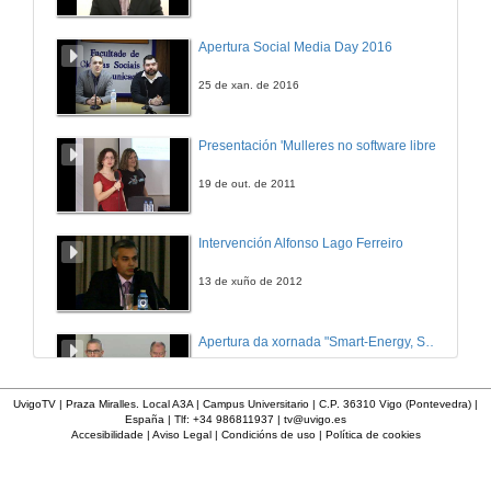
Apertura Social Media Day 2016
25 de xan. de 2016
Presentación 'Mulleres no software libre'
19 de out. de 2011
Intervención Alfonso Lago Ferreiro
13 de xuño de 2012
Apertura da xornada "Smart-Energy, Smart-City"
28 de out. de 2015
UvigoTV | Praza Miralles. Local A3A | Campus Universitario | C.P. 36310 Vigo (Pontevedra) |
España | Tlf: +34 986811937 |
tv@uvigo.es
Accesibilidade
|
Aviso Legal
|
Condicións de uso
|
Política de cookies
Presentación web HCTech
12 de mar. de 2012