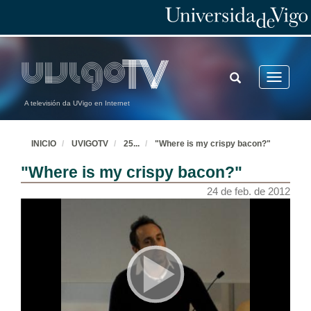
TOGGLE
Toggle
SEARCH
navigatio
A televisión da UVigo en Internet
INICIO
UVIGOTV
25
...
"Where is my crispy bacon?"
"Where is my crispy bacon?"
24 de feb. de 2012