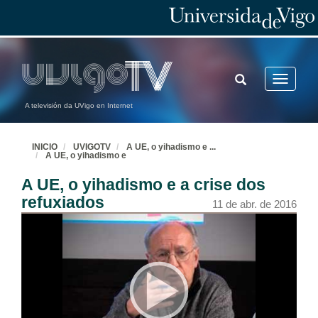
TOGGLE
Toggle
SEARCH
navigatio
A televisión da UVigo en Internet
INICIO
UVIGOTV
A UE, o yihadismo e
...
A UE, o yihadismo e
A UE, o yihadismo e a crise dos
refuxiados
11 de abr. de 2016