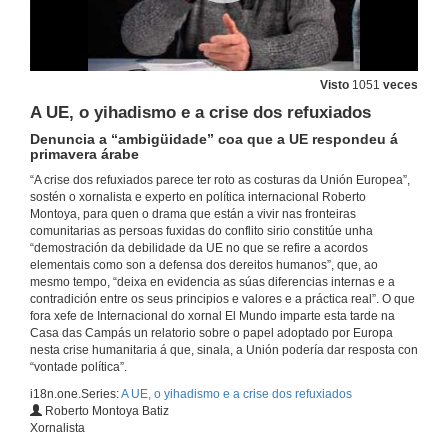
Visto
1051
veces
A UE, o yihadismo e a crise dos refuxiados
Denuncia a “ambigüidade” coa que a UE respondeu á
primavera árabe
“A crise dos refuxiados parece ter roto as costuras da Unión Europea”,
sostén o xornalista e experto en política internacional Roberto
Montoya, para quen o drama que están a vivir nas fronteiras
comunitarias as persoas fuxidas do conflito sirio constitúe unha
“demostración da debilidade da UE no que se refire a acordos
elementais como son a defensa dos dereitos humanos”, que, ao
mesmo tempo, “deixa en evidencia as súas diferencias internas e a
contradición entre os seus principios e valores e a práctica real”. O que
fora xefe de Internacional do xornal El Mundo imparte esta tarde na
Casa das Campás un relatorio sobre o papel adoptado por Europa
nesta crise humanitaria á que, sinala, a Unión podería dar resposta con
“vontade política”.
i18n.one.Series:
A UE, o yihadismo e a crise dos refuxiados
Roberto Montoya Batiz
Xornalista