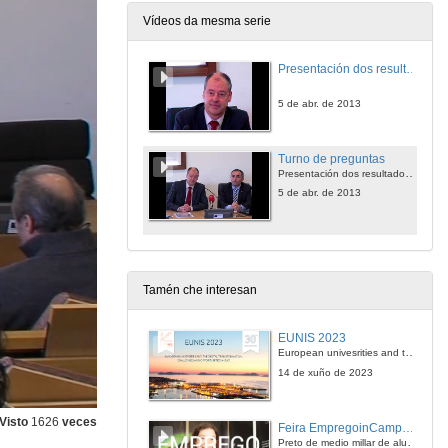
Vídeos da mesma serie
Presentación dos resultados de I+D da Universidade de Vigo en 2012
5 de abr. de 2013
Turno de preguntas
Presentación dos resultados de I+D da Universidade de Vigo en 2012
5 de abr. de 2013
Tamén che interesan
EUNIS 2023
European univesrities and the digital transformation: challenges and opportunities ahead
14 de xuño de 2023
Visto
1626
veces
Feira EmpregoinCampus Vigo 2024
Preto de medio millar de alumnas e alumnos buscan coñecer máis de preto as oportunidades que lles achegan as arredor de medio cento de empresas que participan na edición viguesa da feira. Xunto coa visita aos stands, durante a feria desenvólvense varias actividades complementarias, como obradoiros, conversas, mesas redondas ou o pasaporte de empregabilidade, un espazo no que poderán recibir asesoramento sobre o seu CV.