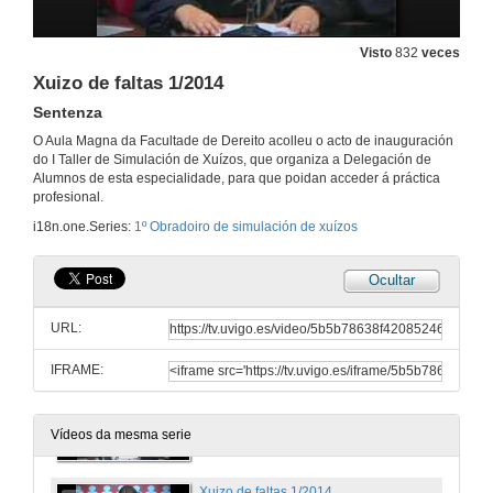
Visto
832
veces
Xuizo de faltas 1/2014
Sentenza
O Aula Magna da Facultade de Dereito acolleu o acto de inauguración
do I Taller de Simulación de Xuízos, que organiza a Delegación de
Alumnos de esta especialidade, para que poidan acceder á práctica
Obradoiro de Simulación de Xuízos. Acto de inauguración
profesional.
i18n.one.Series:
1º Obradoiro de simulación de xuízos
24 de feb. de 2016
Ocultar
Audiencia previa civil
Preparada por grupo A
URL:
24 de feb. de 2016
IFRAME:
Argumentación de Xuízos
Ponencia
24 de feb. de 2016
Vídeos da mesma serie
Xuizo de faltas 1/2014