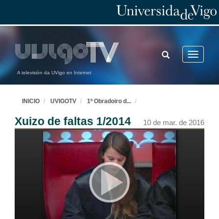
TOGGLE
Toggle
SEARCH
navigatio
A televisión da UVigo en Internet
INICIO
UVIGOTV
1º Obradoiro d
...
Xuizo de faltas 1/2014
10 de mar. de 2016