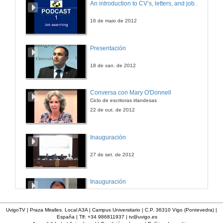
An introduction to CV’s, letters, and job searching
Quenda de cuestións
10 de mar. de 2016
16 de maio de 2012
Acto de clausura. Obradoiro de Simulación de Xuízos
Presentación
Clausura
10 de mar. de 2016
18 de xan. de 2012
Conversa con Mary O'Donnell
Ciclo de escritoras irlandesas
22 de out. de 2012
Inauguración
27 de set. de 2012
Inauguración
17 de abr. de 2012
UvigoTV | Praza Miralles. Local A3A | Campus Universitario | C.P. 36310 Vigo (Pontevedra) |
España | Tlf: +34 986811937 |
tv@uvigo.es