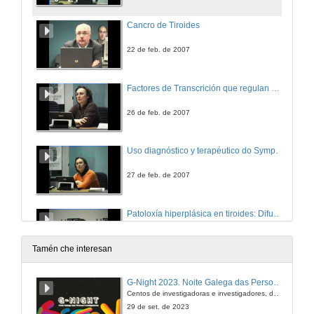
Cancro de Tiroides
22 de feb. de 2007
Factores de Transcrición que regulan a Organoxéneses Tiroidea
26 de feb. de 2007
Uso diagnóstico y terapéutico do Symporter de lodo (NIS) en cancro
27 de feb. de 2007
Patoloxía hiperplásica en tiroides: Difusa, Nodular, Cancro Diferenciado e Anaplásico
28 de feb. de 2007
Tamén che interesan
Patoloxía molecular das neoplasias tiroideas de células foliculares
G-Night 2023. Noite Galega das Persoas Investigadoras. Conciencias creativas
1ª parte
Centos de investigadoras e investigadores, decenas de actividades e sete cidades
1 de mar. de 2007
29 de set. de 2023