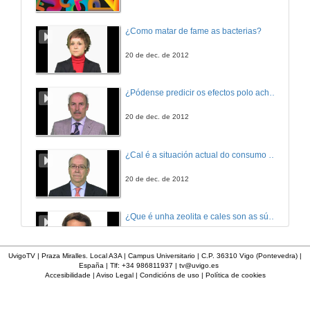
Patoloxía molecular das neoplasias tiroideas de células foliculares
¿Como matar de fame as bacterias?
2ª parte
1 de mar. de 2007
20 de dec. de 2012
Mecanismos de Acción das Hormonas Tiroideas e Derivados
¿Pódense predicir os efectos polo achegamento á Terra dos asteroides?
6 de mar. de 2007
20 de dec. de 2012
Bases Xenético-Moleculares do Bocio Multinodular e Nódulos Tiroideos Benignos
¿Cal é a situación actual do consumo cinematográfico?
7 de mar. de 2007
20 de dec. de 2012
¿Que é unha zeolita e cales son as súas aplicacións?
20 de dec. de 2012
UvigoTV | Praza Miralles. Local A3A | Campus Universitario | C.P. 36310 Vigo (Pontevedra) |
España | Tlf: +34 986811937 |
tv@uvigo.es
Accesibilidade
|
Aviso Legal
|
Condicións de uso
|
Política de cookies
¿Que é un páncreas artificial?
20 de dec. de 2012