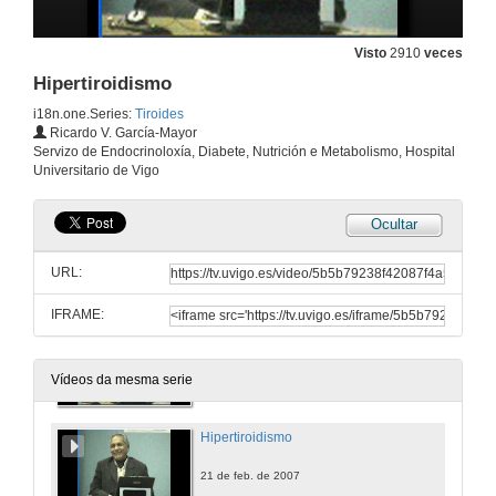
Visto
2910
veces
Hipertiroidismo
i18n.one.Series:
Tiroides
Ricardo V. García-Mayor
Servizo de Endocrinoloxía, Diabete, Nutrición e Metabolismo, Hospital
Universitario de Vigo
Ocultar
URL:
IFRAME:
Alteracións da función da glándula tiroides
21 de feb. de 2007
Vídeos da mesma serie
Hipertiroidismo
21 de feb. de 2007