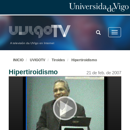
TOGGLE
Toggle
SEARCH
navigatio
A televisión da UVigo en Internet
INICIO
UVIGOTV
Tiroides
Hipertiroidismo
Hipertiroidismo
21 de feb. de 2007