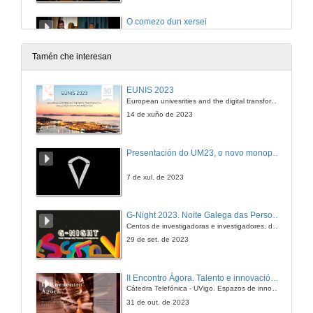
O comezo dun xersei
Proxecto de Ana Casal, Lorena González, Daniel Otero e Anxel Fragueiro
29 de abr. de 2016
Tamén che interesan
Aloe Vigo, contigo!
EUNIS 2023
Proxecto de Lucía Mato, Ana García, Patricia Mondelo, Anthony Paul, David Bastos e Pablo Toirán
European univesrities and the digital transformation: challenges and opportunities ahead
29 de abr. de 2016
14 de xuño de 2023
Cociñando o futuro
Presentación do UM23, o novo monopraza de UVigo Motorsport
Proxecto de Laura Fandiño, Mar Ferreira, Antonio García e Victor Rodríguez
29 de abr. de 2016
7 de xul. de 2023
Negociando co mar
G-Night 2023. Noite Galega das Persoas Investigadoras. Conciencias creativas
Proxecto de Desiree Gil, David A. Baptista, Eugenia Crespo, Jose Rodríguez
Centos de investigadoras e investigadores, decenas de actividades e sete cidades
29 de abr. de 2016
29 de set. de 2023
E por riba mánchaste!
II Encontro Ágora. Talento e innovación na era da transformación dixital
Proxecto de Eduardo Alonso, Eva María Bastos, Alba Ferreiro, Arabia Garrido
Cátedra Telefónica - UVigo. Espazos de innovación
29 de abr. de 2016
31 de out. de 2023