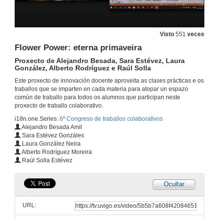
Inauguración
6º Congreso de traballos colaborativos
29 de abr. de 2016
Visto
551
veces
Flower Power: eterna primaveira
Vida salvaxe no teu acuario
Proxecto de Alejandro Besada, Sara Estévez, Laura
Proxecto de Brais Blanco, Raquel Nogueira, Alexandre Otero e Paula Varela
González, Alberto Rodríguez e Raúl Solla
29 de abr. de 2016
Este proxecto de innovación docente aproveita as clases prácticas e os
traballos que se imparten en cada materia para atopar un espazo
común de traballo para todos os alumnos que participan neste
Mergúllate sen mollarte
proxecto de traballo colaborativo.
Proxecto de Sandra Alonso, Tomás Arteta, Ana Belén Otero, José Ignacio Parada
i18n.one.Series:
6º Congreso de traballos colaborativos
29 de abr. de 2016
Alejandro Besada Amil
Sara Estévez Gonzáles
Laura González Neira
A cousa ten ostras!
Alberto Rodríguez Moreira
Proxecto de Lara Cachaldora, Diego Lago, Eva Lozano y Cristina Míguez
Raúl Solla Estévez
29 de abr. de 2016
Ocultar
Fast and Green: A toda Chlorella
Proxecto de Grabiel Monteagudo, Miriam González, Norma Vázquez, Iván García, Adrián Cerdeiro e Sara Davilla
URL:
29 de abr. de 2016