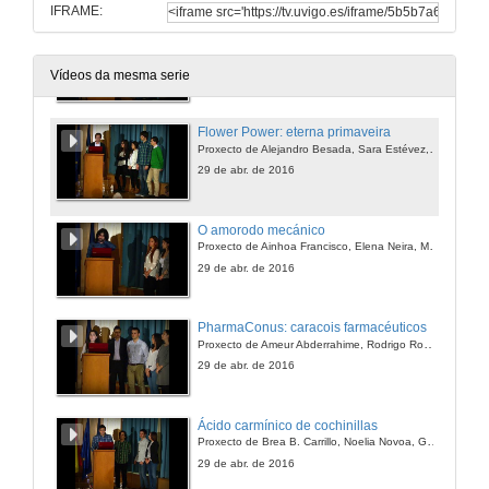
IFRAME:
A maxia está na auga
29 de abr. de 2016
Vídeos da mesma serie
Flower Power: eterna primaveira
Proxecto de Alejandro Besada, Sara Estévez, Laura González, Alberto Rodríguez e Raúl Solla
29 de abr. de 2016
O amorodo mecánico
Proxecto de Ainhoa Francisco, Elena Neira, Maria Senn, Enrique Riveiro
29 de abr. de 2016
PharmaConus: caracois farmacéuticos
Proxecto de Ameur Abderrahime, Rodrigo Rodríguez, Andrea Diéguez, Marta Santos, Raquel Puerta
29 de abr. de 2016
Ácido carmínico de cochinillas
Proxecto de Brea B. Carrillo, Noelia Novoa, Gonzalo Ríos, Jesica Saco, Pablo Carpinteiro
29 de abr. de 2016