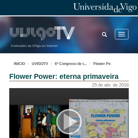
TOGGLE
Toggle
SEARCH
navigatio
A televisión da UVigo en Internet
INICIO
UVIGOTV
6º Congreso de t
...
Flower Po
Flower Power: eterna primaveira
29 de abr. de 2016