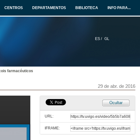
29 de abr. de 2016
CENTROS
DEPARTAMENTOS
BIBLIOTECA
INFO PARA...
A cousa ten ostras!
Proxecto de Lara Cachaldora, Diego Lago, Eva Lozano y Cristina Míguez
29 de abr. de 2016
ES /
GL
Fast and Green: A toda Chlorella
Proxecto de Grabiel Monteagudo, Miriam González, Norma Vázquez, Iván García, Adrián Cerdeiro e Sara Davilla
29 de abr. de 2016
ois farmacéuticos
A maxia está na auga
29 de abr. de 2016
29 de abr. de 2016
Flower Power: eterna primaveira
Ocultar
Proxecto de Alejandro Besada, Sara Estévez, Laura González, Alberto Rodríguez e Raúl Solla
29 de abr. de 2016
URL:
IFRAME:
O amorodo mecánico
Proxecto de Ainhoa Francisco, Elena Neira, Maria Senn, Enrique Riveiro