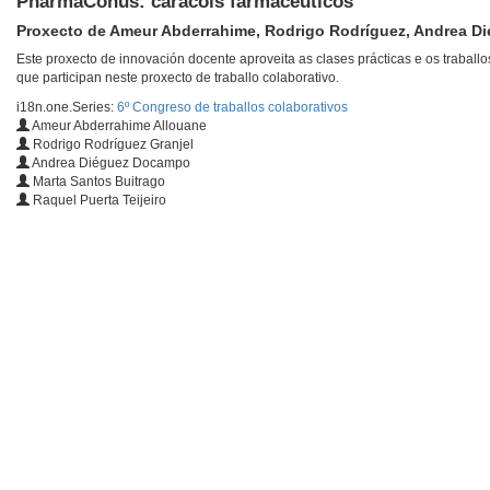
PharmaConus: caracois farmacéuticos
Proxecto de Ameur Abderrahime, Rodrigo Rodríguez, Andrea Di
Este proxecto de innovación docente aproveita as clases prácticas e os trabal
que participan neste proxecto de traballo colaborativo.
i18n.one.Series:
6º Congreso de traballos colaborativos
Ameur Abderrahime Allouane
Rodrigo Rodríguez Granjel
Andrea Diéguez Docampo
Marta Santos Buitrago
Raquel Puerta Teijeiro