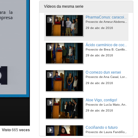
29 de abr. de 2016
Vídeos da mesma serie
PharmaConus: caracois farmacéuticos
Proxecto de Ameur Abderrahime, Rodrigo Rodríguez, Andrea Diéguez, Marta Santos, Raquel Puerta
29 de abr. de 2016
Ácido carmínico de cochinillas
Proxecto de Brea B. Carrillo, Noelia Novoa, Gonzalo Ríos, Jesica Saco, Pablo Carpinteiro
29 de abr. de 2016
O comezo dun xersei
Proxecto de Ana Casal, Lorena González, Daniel Otero e Anxel Fragueiro
29 de abr. de 2016
Aloe Vigo, contigo!
Proxecto de Lucía Mato, Ana García, Patricia Mondelo, Anthony Paul, David Bastos e Pablo Toirán
29 de abr. de 2016
Cociñando o futuro
Visto
665
veces
Proxecto de Laura Fandiño, Mar Ferreira, Antonio García e Victor Rodríguez