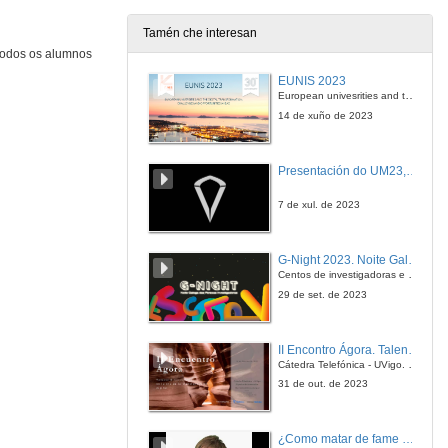
29 de abr. de 2016
Tamén che interesan
 todos os alumnos
Negociando co mar
Proxecto de Desiree Gil, David A. Baptista, Eugenia Crespo, Jose Rodríguez
EUNIS 2023
29 de abr. de 2016
European univesrities and the digital transformation: challenges and opportunities ahead
14 de xuño de 2023
E por riba mánchaste!
Proxecto de Eduardo Alonso, Eva María Bastos, Alba Ferreiro, Arabia Garrido
Presentación do UM23, o novo monopraza de UVigo Motorsport
29 de abr. de 2016
7 de xul. de 2023
Na procura do ouro vermello!
Proxecto de Antía Álvarez, Marco Antono Darriba, Paula García, Iago González, Iago Pastor, Ledicia Prieto
G-Night 2023. Noite Galega das Persoas Investigadoras. Conciencias creativas
29 de abr. de 2016
Centos de investigadoras e investigadores, decenas de actividades e sete cidades
29 de set. de 2023
Veleno contra a dor
Proxecto de Alejandro Barros, Celia Costas, Roi Rodríguez, Marta Seijo
II Encontro Ágora. Talento e innovación na era da transformación dixital
29 de abr. de 2016
Cátedra Telefónica - UVigo. Espazos de innovación
31 de out. de 2023
Clausura
6º Congreso de traballos colaborativos
¿Como matar de fame as bacterias?
22 de xuño de 2016