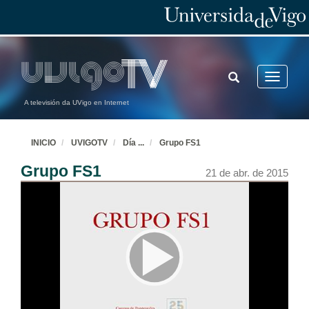
TOGGLE
Toggle
SEARCH
navigatio
A televisión da UVigo en Internet
INICIO
UVIGOTV
Día
...
Grupo FS1
Grupo FS1
21 de abr. de 2015