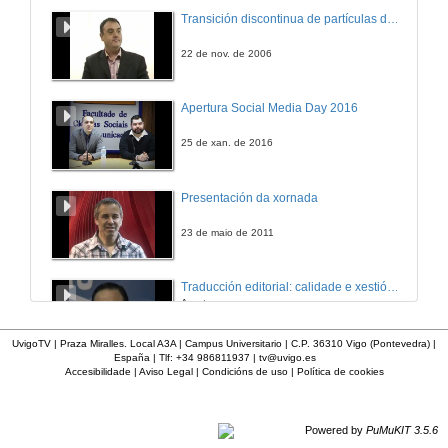
Somos CREA
Transición discontinua de partículas de microgel termosensible
Gorde's Beer
21 de abr. de 2015
22 de nov. de 2006
Atec Creative Solutions
Apertura Social Media Day 2016
Somos CREA
21 de abr. de 2015
25 de xan. de 2016
Beltaine
Presentación da xornada
Somos CREA
21 de abr. de 2015
23 de maio de 2011
Mueve tu vida
Traducción editorial: calidade e xestión de proxectos
Somos CREA
Apertura
21 de abr. de 2015
17 de set. de 2007
UvigoTV | Praza Miralles. Local A3A | Campus Universitario | C.P. 36310 Vigo (Pontevedra) |
España | Tlf: +34 986811937 |
tv@uvigo.es
Accesibilidade
|
Aviso Legal
|
Condicións de uso
|
Política de cookies
What is postmodernism?
4 de out. de 2011
Powered by
PuMuKIT 3.5.6