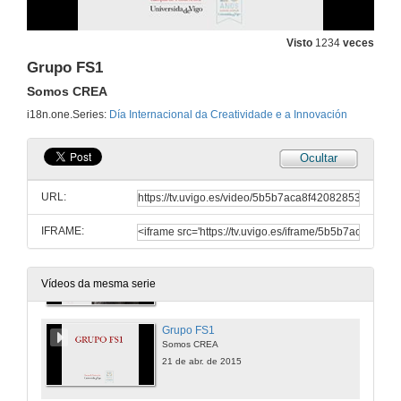
Presentación institucional da xornada
Intervención do Sr. Reitor Magnífico da Universidade de Vigo, D. Salustiano Mato de la Iglesia
21 de abr. de 2015
Visto
1234
veces
Grupo FS1
Os camiños da creatividade
Somos CREA
Mesa redonda con profesionais destacados de ámbitos diversos reflexionando sobre o que os une: o uso da creatividade para resolver os problemas e reto
i18n.one.Series:
Día Internacional da Creatividade e a Innovación
21 de abr. de 2015
Ocultar
Introduccion PechaKucha Somos CREA
URL:
21 de abr. de 2015
IFRAME:
Pensar como un Oso
Somos CREA
21 de abr. de 2015
Vídeos da mesma serie
Grupo FS1
Somos CREA
21 de abr. de 2015