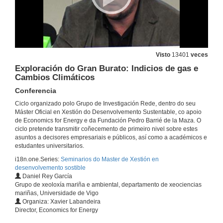
Entrevista a Anil Markandya
13 de dec. de 2010
Visto
13401
veces
Presentación
Exploración do Gran Burato: Indicios de gas e
Cambios Climáticos
13 de dec. de 2010
Conferencia
Ciclo organizado polo Grupo de Investigación Rede, dentro do seu
The economics of climate change after Cancún
Máster Oficial en Xestión do Desenvolvemento Sustentable, co apoio
Conferencia
de Economics for Energy e da Fundación Pedro Barrié de la Maza. O
13 de dec. de 2010
ciclo pretende transmitir coñecemento de primeiro nivel sobre estes
asuntos a decisores empresariais e públicos, así como a académicos e
estudantes universitarios.
Quenda de preguntas
i18n.one.Series:
Seminarios do Master de Xestión en
desenvolvemento sostible
13 de dec. de 2010
Daniel Rey García
Grupo de xeoloxía mariña e ambiental, departamento de xeociencias
mariñas, Universidade de Vigo
Empresa e cambio climático: retos e oportunidades de negocio
Organiza: Xavier Labandeira
Conferencia
Director, Economics for Energy
22 de feb. de 2011