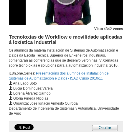
7 de feb. de 2011
Control distribuído nos procesos de desalinización
Visto
4342
veces
Tecnoloxías de Workflow e movilidade aplicadas
7 de feb. de 2011
á loxística industrial
Os alumnos da materia Instalación de Sistemas de Automatización e
Control de calidade de soldadura de puntos por resistencia
Datos da Escola Técnica Superior de Enxeñeiros Industriais,
comentarán as conferencias que se desenvolveron nas IV Xornadas
7 de feb. de 2011
sobre tecnoloxías e solucións para a automatización industrial 2010.
i18n.one.Series:
Presentacións dos alumnos de Instalación de
Sistemas de Automatización e Datos - ISAD Curso 2010/11
O autobús híbrido Tempus
Ana Lago Soto
Lucía Domínguez Varela
7 de feb. de 2011
Lorena Álvarez Garrido
Gloria Pineda Nicolás
Organiza: José Ignacio Armesto Quiroga
Solucións para fabricantes de maquinaria
Departamento de Ingeniería de Sistemas y Automática, Universidade
de Vigo
7 de feb. de 2011
Ocultar
Recoñecemento de caras en contornas reais