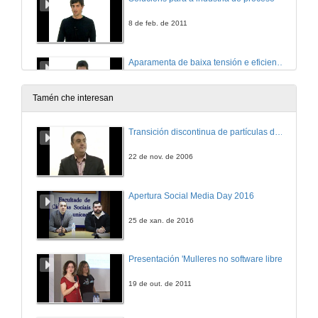
8 de feb. de 2011
Aparamenta de baixa tensión e eficiencia enerxética
9 de feb. de 2011
Tamén che interesan
Plataforma tecnolóxica Wonderware para aplicacións de supervisión e integración de planta
Transición discontinua de partículas de microgel termosensible
9 de feb. de 2011
22 de nov. de 2006
Apertura Social Media Day 2016
25 de xan. de 2016
Presentación 'Mulleres no software libre'
19 de out. de 2011