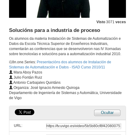
O autobús híbrido Tempus
7 de feb. de 2011
Visto
3071
veces
Solucións para a industria de proceso
Solucións para fabricantes de maquinaria
Os alumnos da materia Instalación de Sistemas de Automatización e
Datos da Escola Técnica Superior de Enxeñeiros Industriais,
7 de feb. de 2011
comentarán as conferencias que se desenvolveron nas IV Xornadas
sobre tecnoloxías e solucións para a automatización industrial 2010.
i18n.one.Series:
Presentacións dos alumnos de Instalación de
Recoñecemento de caras en contornas reais
Sistemas de Automatización e Datos - ISAD Curso 2010/11
Mara Aboy Pazos
7 de feb. de 2011
Julio Fontán Ruiz
Antonio Carbajales Quintáns
Organiza: José Ignacio Armesto Quiroga
IT Powered Automation
Departamento de Ingeniería de Sistemas y Automática, Universidade
de Vigo
8 de feb. de 2011
Ocultar
Tecnoloxías de Workflow e movilidade aplicadas á loxística industrial
URL:
8 de feb. de 2011