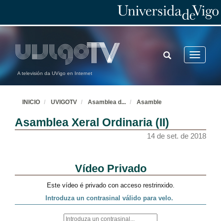
TOGGLE
Toggle
SEARCH
navigatio
A televisión da UVigo en Internet
INICIO
UVIGOTV
Asamblea d
...
Asamble
Asamblea Xeral Ordinaria (II)
14 de set. de 2018