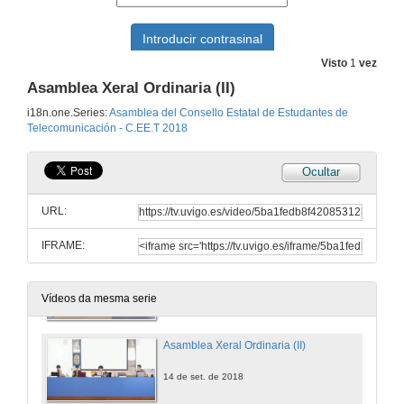
I Asamblea Xeral Extraordinaria
13 de set. de 2018
Visto
1
vez
Asamblea Xeral Ordinaria (II)
II Asamblea Xeral Extraordinaria
i18n.one.Series:
Asamblea del Consello Estatal de Estudantes de
Telecomunicación - C.EE.T 2018
13 de set. de 2018
Ocultar
III Asamblea Xeral Extraordinaria
URL:
13 de set. de 2018
IFRAME:
Asamblea Xeral Ordinaria
14 de set. de 2018
Vídeos da mesma serie
Asamblea Xeral Ordinaria (II)
14 de set. de 2018