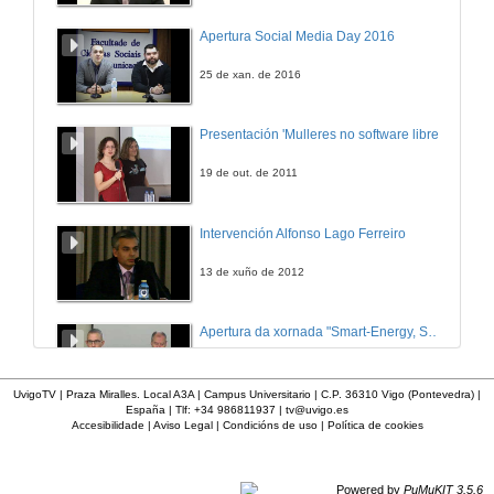
Asamblea Xeral Ordinaria (VIII)
Apertura Social Media Day 2016
15 de set. de 2018
25 de xan. de 2016
Asamblea Xeral Ordinaria (IX)
Presentación 'Mulleres no software libre'
15 de set. de 2018
19 de out. de 2011
Asamblea Xeral Ordinaria (X)
Intervención Alfonso Lago Ferreiro
15 de set. de 2018
13 de xuño de 2012
Apertura da xornada "Smart-Energy, Smart-City"
28 de out. de 2015
UvigoTV | Praza Miralles. Local A3A | Campus Universitario | C.P. 36310 Vigo (Pontevedra) |
España | Tlf: +34 986811937 |
tv@uvigo.es
Accesibilidade
|
Aviso Legal
|
Condicións de uso
|
Política de cookies
Presentación web HCTech
12 de mar. de 2012
Powered by
PuMuKIT 3.5.6