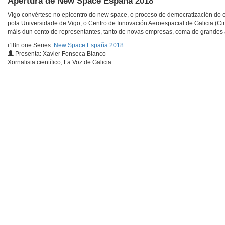
Apertura de New Space España 2018
Vigo convértese no epicentro do new space, o proceso de democratización do 
pola Universidade de Vigo, o Centro de Innovación Aeroespacial de Galicia (Ci
máis dun cento de representantes, tanto de novas empresas, coma de grandes 
i18n.one.Series:
New Space España 2018
Presenta: Xavier Fonseca Blanco
Xornalista científico, La Voz de Galicia