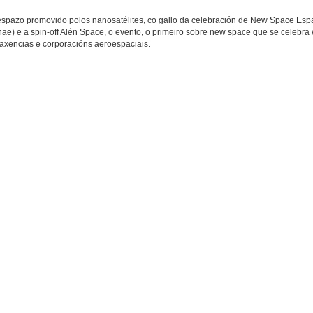
espazo promovido polos nanosatélites, co gallo da celebración de New Space Es
nae) e a spin-off Alén Space, o evento, o primeiro sobre new space que se celebr
axencias e corporacións aeroespaciais.