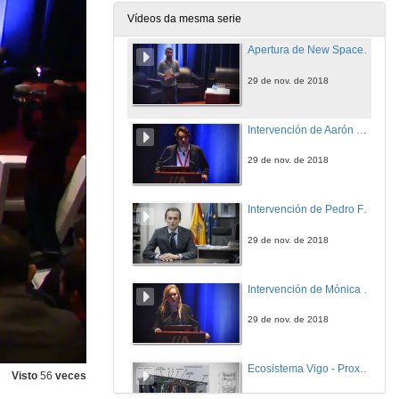
Vídeos da mesma serie
Apertura de New Space España 2018
29 de nov. de 2018
Intervención de Aarón Nercellas
29 de nov. de 2018
Intervención de Pedro Francisco Duque Duque
29 de nov. de 2018
Intervención de Mónica Valderrama
29 de nov. de 2018
Ecosistema Vigo - Proxecto LUME
Visto
56
veces