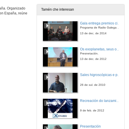
29 de nov. de 2018
paña. Organizado
Tamén che interesan
a en España, reúne
Rolda de preguntas. Ecosistema Vigo - Proyecto LUME
Gala entrega premios ciencia que conta 2014. Fundación Barrié
29 de nov. de 2018
Programa de Radio Galega "Efervescencia"
13 de dec. de 2014
PLD Space
Os exoplanetas, seus océanos e a búsqueda de vida neles.
29 de nov. de 2018
Presnetación.
13 de dec. de 2012
A observación da terra cara ao novo espazo
Sales higroscópicas e posibilidade de vida en Marte
29 de nov. de 2018
26 de xul. de 2010
DHV Technology. Corporate Presentation
Recreación do lanzamiento
29 de nov. de 2018
9 de feb. de 2012
Alén Space
Presentación
29 de nov. de 2018