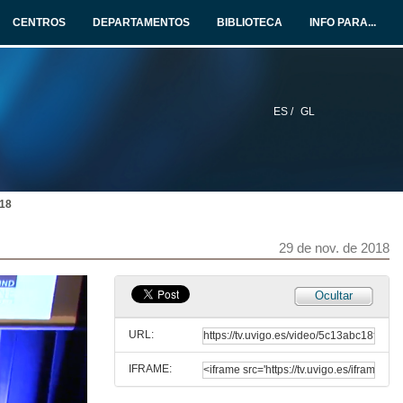
CENTROS
DEPARTAMENTOS
BIBLIOTECA
INFO PARA...
ES /
GL
018
29 de nov. de 2018
Ocultar
URL:
IFRAME: