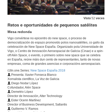
Intervención de Pedro Francisco Duque Duque
Visto
52
veces
29 de nov. de 2018
Retos e oportunidades de pequenos satélites
Mesa redonda
Intervención de Mónica Valderrama
Vigo convértese no epicentro do new space, o proceso de
democratización do espazo promovido polos nanosatélites, co gallo da
29 de nov. de 2018
celebración de New Space España. Organizado pola Universidade de
Vigo, o Centro de Innovación Aeroespacial de Galicia (Cinae) e a spin-
off Alén Space, o evento, o primeiro sobre new space que se celebra
Ecosistema Vigo - Proxecto LUME
en España, reúne máis dun cento de representantes, tanto de novas
empresas, coma de grandes axencias e corporacións aeroespaciais.
29 de nov. de 2018
i18n.one.Series:
New Space España 2018
Presenta: Xavier Fonseca Blanco
Rolda de preguntas. Ecosistema Vigo - Proyecto LUME
Xornalista científico, La Voz de Galicia
Diego Nodar López
29 de nov. de 2018
Cofundador, Alén Space
Demetrio López
Director de Innovación, Alter Technology
Eider Ocerin Martínez
PLD Space
Director of Business Development, Satlantis
Guillermo V. Ramos
29 de nov. de 2018