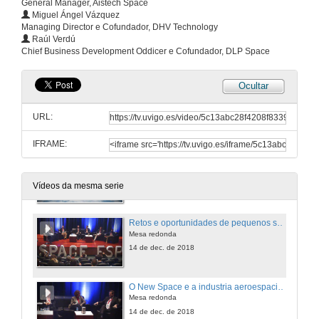
General Manager, Aistech Space
Miguel Ángel Vázquez
Managing Director e Cofundador, DHV Technology
A observación da terra cara ao novo espazo
Raúl Verdú
Chief Business Development Oddicer e Cofundador, DLP Space
29 de nov. de 2018
Ocultar
DHV Technology. Corporate Presentation
URL:
29 de nov. de 2018
IFRAME:
Alén Space
29 de nov. de 2018
Vídeos da mesma serie
Retos e oportunidades de pequenos satélites
Mesa redonda
14 de dec. de 2018
O New Space e a industria aeroespacial española
Mesa redonda
14 de dec. de 2018