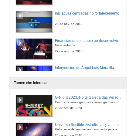
Iniciativas centradas no fortalecemento do sector aeroespacial en Galicia
29 de nov. de 2018
Financiamento e apoio ao desenvolvemento do New Space
Mesa redonda
29 de nov. de 2018
Intervención de Ángel Luis Moratilla
14 de dec. de 2018
Tamén che interesan
Intervención de Aarón Nercellas
G-Night 2023. Noite Galega das Persoas Investigadoras. Conciencias creativas
Centos de investigadoras e investigadores, decenas de actividades e sete cidades
14 de dec. de 2018
29 de set. de 2023
Universo Sostible. Astrofísica, ¿canto brillan as estrelas?
Unha serie de innovación transmedia para a divulgación da ciencia producida pola Crue e emitida pola 2 de TVE
24 de out. de 2018