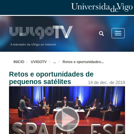
TOGGLE
Toggle
SEARCH
navigatio
A televisión da UVigo en Internet
INICIO
UVIGOTV
...
Retos e oportunidades
...
Retos e oportunidades de
pequenos satélites
14 de dec. de 2018
Apertura de New Space España 2018
29 de nov. de 2018
Intervención de Aarón Nercellas
29 de nov. de 2018