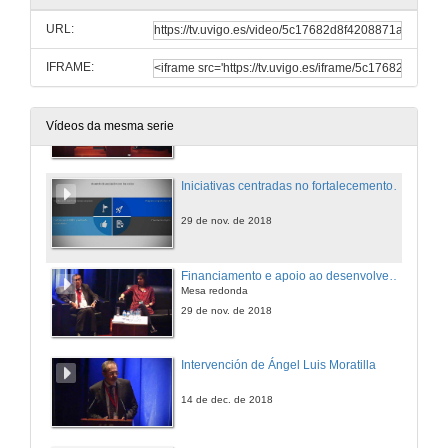
Retos e oportunidades de pequenos satélites
Mesa redonda
URL:
14 de dec. de 2018
IFRAME:
O New Space e a industria aeroespacial española
Mesa redonda
Vídeos da mesma serie
14 de dec. de 2018
Iniciativas centradas no fortalecemento do sector aeroespacial en Galicia
29 de nov. de 2018
Financiamento e apoio ao desenvolvemento do New Space
Mesa redonda
29 de nov. de 2018
Intervención de Ángel Luis Moratilla
14 de dec. de 2018