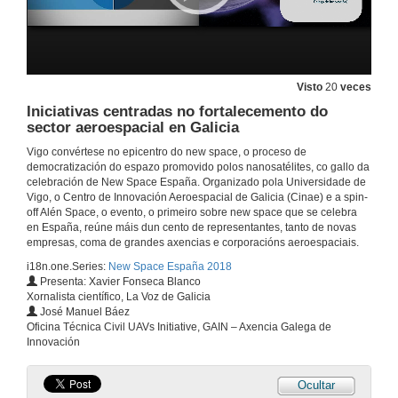
Rolda de preguntas. Ecosistema Vigo - Proyecto LUME
29 de nov. de 2018
PLD Space
Visto
20
veces
Iniciativas centradas no fortalecemento do
29 de nov. de 2018
sector aeroespacial en Galicia
Vigo convértese no epicentro do new space, o proceso de
A observación da terra cara ao novo espazo
democratización do espazo promovido polos nanosatélites, co gallo da
celebración de New Space España. Organizado pola Universidade de
Vigo, o Centro de Innovación Aeroespacial de Galicia (Cinae) e a spin-
29 de nov. de 2018
off Alén Space, o evento, o primeiro sobre new space que se celebra
en España, reúne máis dun cento de representantes, tanto de novas
empresas, coma de grandes axencias e corporacións aeroespaciais.
DHV Technology. Corporate Presentation
i18n.one.Series:
New Space España 2018
29 de nov. de 2018
Presenta: Xavier Fonseca Blanco
Xornalista científico, La Voz de Galicia
José Manuel Báez
Alén Space
Oficina Técnica Civil UAVs Initiative, GAIN – Axencia Galega de
Innovación
29 de nov. de 2018
Ocultar