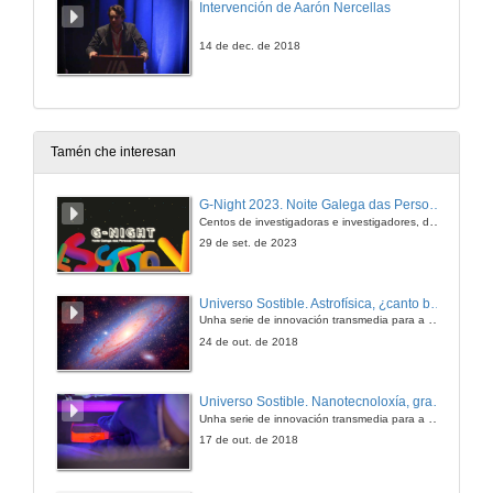
Intervención de Aarón Nercellas
14 de dec. de 2018
Tamén che interesan
G-Night 2023. Noite Galega das Persoas Investigadoras. Conciencias creativas
Centos de investigadoras e investigadores, decenas de actividades e sete cidades
29 de set. de 2023
Universo Sostible. Astrofísica, ¿canto brillan as estrelas?
Unha serie de innovación transmedia para a divulgación da ciencia producida pola Crue e emitida pola 2 de TVE
24 de out. de 2018
Universo Sostible. Nanotecnoloxía, gran solución
Unha serie de innovación transmedia para a divulgación da ciencia producida pola Crue e emitida pola 2 de TVE
17 de out. de 2018