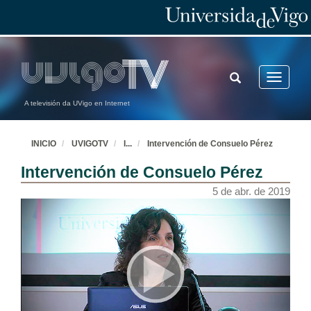
TOGGLE
Toggle
SEARCH
navigatio
A televisión da UVigo en Internet
INICIO
UVIGOTV
I
...
Intervención de Consuelo Pérez
Intervención de Consuelo Pérez
5 de abr. de 2019