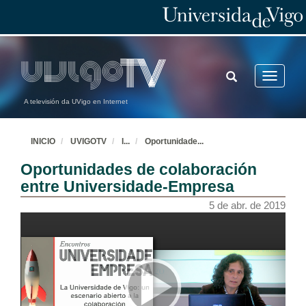
TOGGLE
Toggle
SEARCH
navigatio
A televisión da UVigo en Internet
INICIO
UVIGOTV
I
...
Oportunidade
...
Oportunidades de colaboración
entre Universidade-Empresa
5 de abr. de 2019