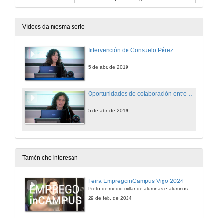
Vídeos da mesma serie
Intervención de Consuelo Pérez
5 de abr. de 2019
Oportunidades de colaboración entre Universidade-Empresa
5 de abr. de 2019
Tamén che interesan
Feira EmpregoinCampus Vigo 2024
Preto de medio millar de alumnas e alumnos buscan coñecer máis de preto as oportunidades que lles achegan as arredor de medio cento de empresas que participan na edición viguesa da feira. Xunto coa visita aos stands, durante a feria desenvólvense varias actividades complementarias, como obradoiros, conversas, mesas redondas ou o pasaporte de empregabilidade, un espazo no que poderán recibir asesoramento sobre o seu CV.
29 de feb. de 2024