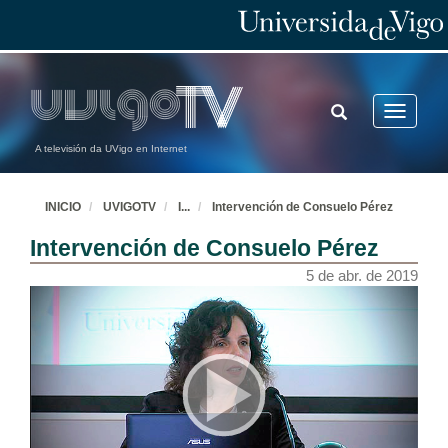
TOGGLE
Toggle
SEARCH
navigatio
A televisión da UVigo en Internet
INICIO
UVIGOTV
I
...
Intervención de Consuelo Pérez
Intervención de Consuelo Pérez
5 de abr. de 2019