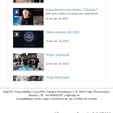
Imaxinémonos sen límites. Cátedras Telefónica
Sólo quen coñece as preguntas pode imaxinar novas respostas
22 de abr. de 2024
Vídeo resumen JAI 2022
13 de xan. de 2023
UVigo SpaceLab
12 de dec. de 2022
UVigo Motorsport
12 de dec. de 2022
UvigoTV | Praza Miralles. Local A3A | Campus Universitario | C.P. 36310 Vigo (Pontevedra) |
España | Tlf: +34 986811937 |
tv@uvigo.es
Accesibilidade
|
Aviso Legal
|
Condicións de uso
|
Política de cookies
UVigo Aerotech
12 de dec. de 2022