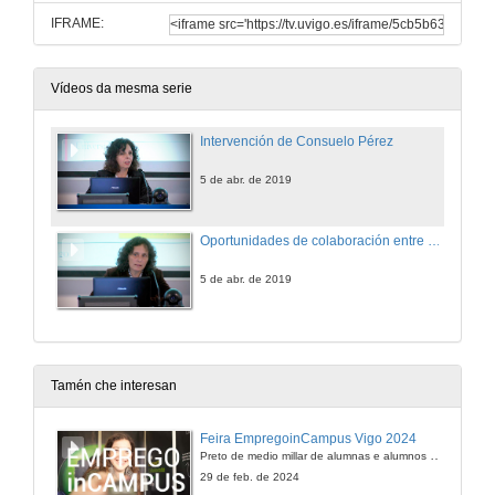
IFRAME:
Vídeos da mesma serie
Intervención de Consuelo Pérez
5 de abr. de 2019
Oportunidades de colaboración entre Universidade-Empresa
5 de abr. de 2019
Tamén che interesan
Feira EmpregoinCampus Vigo 2024
Preto de medio millar de alumnas e alumnos buscan coñecer máis de preto as oportunidades que lles achegan as arredor de medio cento de empresas que participan na edición viguesa da feira. Xunto coa visita aos stands, durante a feria desenvólvense varias actividades complementarias, como obradoiros, conversas, mesas redondas ou o pasaporte de empregabilidade, un espazo no que poderán recibir asesoramento sobre o seu CV.
29 de feb. de 2024