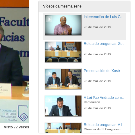
28 de mar. de 2019
Vídeos da mesma serie
Intervención de Luis Cardoso
28 de mar. de 2019
Rolda de preguntas. Sesión Xeopolítica
28 de mar. de 2019
Presentación de Xosé Carlos Morell
28 de mar. de 2019
A Lei Paz Andrade como modelo de integración e cooperación europea
Conferencia
28 de mar. de 2019
Rolda de preguntas. A Lei Paz Andrade como modelo de integración e cooperación europea
Visto
22
veces
Clausura do III Congreso de Estudos Internacionais Galicia e a lusofonía diante dos desafíos globais
28 de mar. de 2019