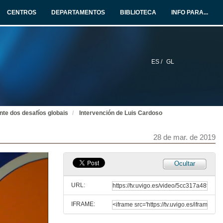
28 de mar. de 2019
CENTROS
DEPARTAMENTOS
BIBLIOTECA
INFO PARA...
Rolda de preguntas. Sesión Sociocultural
28 de mar. de 2019
ES /
GL
Sesión Xeopolítica. Presentación de los conferenciantes
28 de mar. de 2019
ante dos desafíos globais
Intervención de Luis Cardoso
Internveción de Elias Torres Feijó
28 de mar. de 2019
28 de mar. de 2019
O estado da CPLP como Organización Internacional
Ocultar
28 de mar. de 2019
URL:
IFRAME:
Xeopolítica da Lusofonía