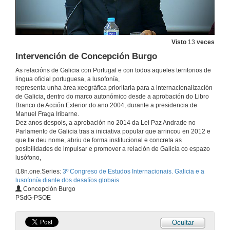
27 de mar. de 2019
Visto
13
veces
Presentación de Filipa Soares
Intervención de Concepción Burgo
27 de mar. de 2019
As relacións de Galicia con Portugal e con todos aqueles territorios de
lingua oficial portuguesa, a lusofonía,
representa unha área xeográfica prioritaria para a internacionalización
A lingua portuguesa: un valor global
de Galicia, dentro do marco autonómico desde a aprobación do Libro
Conferencia
Branco de Acción Exterior do ano 2004, durante a presidencia de
27 de mar. de 2019
Manuel Fraga Iribarne.
Dez anos despois, a aprobación no 2014 da Lei Paz Andrade no
Parlamento de Galicia tras a iniciativa popular que arrincou en 2012 e
Rolda de preguntas. A lingua portuguesa: un valor global
que lle deu nome, abriu de forma institucional e concreta as
posibilidades de impulsar e promover a relación de Galicia co espazo
27 de mar. de 2019
lusófono,
i18n.one.Series:
3º Congreso de Estudos Internacionais. Galicia e a
lusofonía diante dos desafíos globais
Sesión Política Presentación dos conferenciantes
Concepción Burgo
PSdG-PSOE
27 de mar. de 2019
Ocultar
Intervención de César Fernández