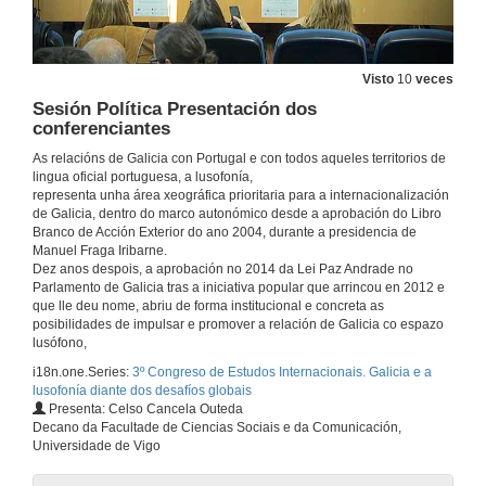
Intervención de Manuel Correia da Silva
27 de mar. de 2019
Visto
10
veces
Sesión Política Presentación dos
Intervención de Xosé Lago García
conferenciantes
As relacións de Galicia con Portugal e con todos aqueles territorios de
27 de mar. de 2019
lingua oficial portuguesa, a lusofonía,
representa unha área xeográfica prioritaria para a internacionalización
de Galicia, dentro do marco autonómico desde a aprobación do Libro
Intervención de Miguel Anxo Fernández Lores
Branco de Acción Exterior do ano 2004, durante a presidencia de
Manuel Fraga Iribarne.
27 de mar. de 2019
Dez anos despois, a aprobación no 2014 da Lei Paz Andrade no
Parlamento de Galicia tras a iniciativa popular que arrincou en 2012 e
que lle deu nome, abriu de forma institucional e concreta as
Intervención de Manuel Joaquín Reigosa Roger
posibilidades de impulsar e promover a relación de Galicia co espazo
lusófono,
27 de mar. de 2019
i18n.one.Series:
3º Congreso de Estudos Internacionais. Galicia e a
lusofonía diante dos desafíos globais
Presenta: Celso Cancela Outeda
Presentación de Filipa Soares
Decano da Facultade de Ciencias Sociais e da Comunicación,
Universidade de Vigo
27 de mar. de 2019