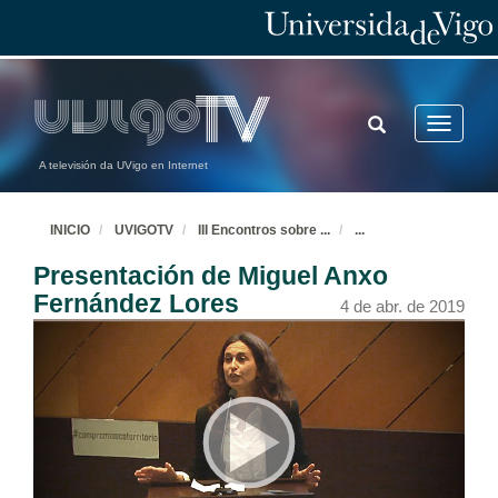
TOGGLE
Toggle
SEARCH
navigatio
A televisión da UVigo en Internet
INICIO
UVIGOTV
III Encontros sobre
...
...
Presentación de Miguel Anxo
Fernández Lores
4 de abr. de 2019