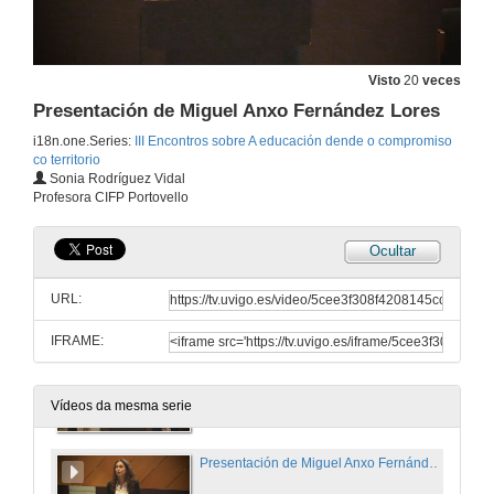
Benvida dos estudantes CIFP de Portovello Particia e Sandra
Visto
20
veces
4 de abr. de 2019
Presentación de Miguel Anxo Fernández Lores
i18n.one.Series:
III Encontros sobre A educación dende o compromiso
co territorio
Intervención de María del Mar García Señorán
Sonia Rodríguez Vidal
Profesora CIFP Portovello
4 de abr. de 2019
Ocultar
Intervención de Manuel Doval Soto
URL:
4 de abr. de 2019
IFRAME:
Intervención de Eva Álvarez González
4 de abr. de 2019
Vídeos da mesma serie
Presentación de Miguel Anxo Fernández Lores