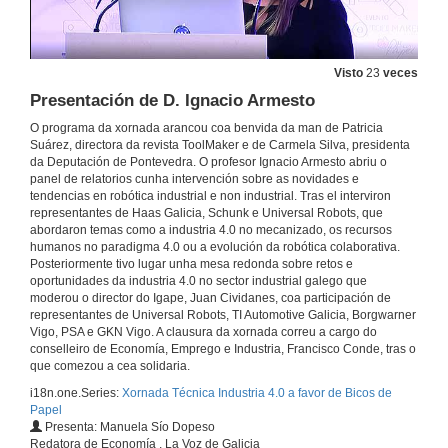
Visto
23
veces
Presentación de D. Ignacio Armesto
O programa da xornada arancou coa benvida da man de Patricia
Suárez, directora da revista ToolMaker e de Carmela Silva, presidenta
da Deputación de Pontevedra. O profesor Ignacio Armesto abriu o
panel de relatorios cunha intervención sobre as novidades e
tendencias en robótica industrial e non industrial. Tras el interviron
representantes de Haas Galicia, Schunk e Universal Robots, que
abordaron temas como a industria 4.0 no mecanizado, os recursos
humanos no paradigma 4.0 ou a evolución da robótica colaborativa.
Posteriormente tivo lugar unha mesa redonda sobre retos e
oportunidades da industria 4.0 no sector industrial galego que
moderou o director do Igape, Juan Cividanes, coa participación de
representantes de Universal Robots, TI Automotive Galicia, Borgwarner
Videoresumo da Xornada Técnica Industria 4.0 a favor de Bicos de Papel
Vigo, PSA e GKN Vigo. A clausura da xornada correu a cargo do
conselleiro de Economía, Emprego e Industria, Francisco Conde, tras o
14 de xuño de 2019
que comezou a cea solidaria.
i18n.one.Series:
Xornada Técnica Industria 4.0 a favor de Bicos de
Papel
Apertura da xornada e presentación de Patricia Suárez
Presenta: Manuela Sío Dopeso
Redatora de Economía , La Voz de Galicia