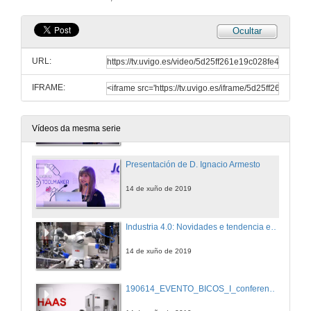
14 de xuño de 2019
Ocultar
Benvida o evento solidario a favor de Bicos de papel
URL:
14 de xuño de 2019
IFRAME:
Intervención de Carmela Silva
Presidenta de Deputación de Pontevedra
14 de xuño de 2019
Vídeos da mesma serie
Presentación de D. Ignacio Armesto
14 de xuño de 2019
Industria 4.0: Novidades e tendencia en robótica industrial e non industrial
14 de xuño de 2019
190614_EVENTO_BICOS_I_conferenciajesustuche_con_cut6