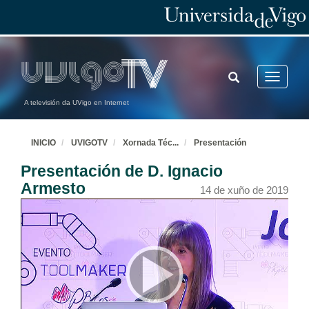
TOGGLE
Toggle
SEARCH
navigatio
A televisión da UVigo en Internet
INICIO
UVIGOTV
Xornada Téc
...
Presentación
Presentación de D. Ignacio
Armesto
14 de xuño de 2019