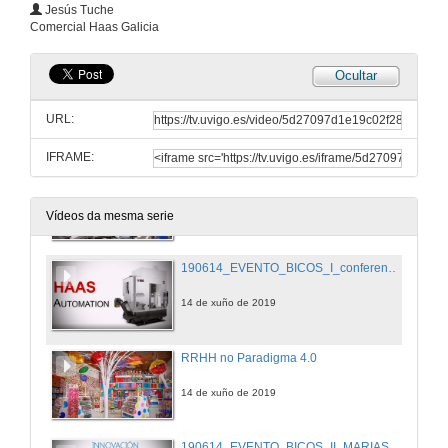
Jesús Tuche
Presidenta de Deputación de Pontevedra
Comercial Haas Galicia
14 de xuño de 2019
Ocultar
Presentación de D. Ignacio Armesto
URL:
14 de xuño de 2019
IFRAME:
Industria 4.0: Novidades e tendencia en robótica industrial e non industrial
14 de xuño de 2019
Vídeos da mesma serie
190614_EVENTO_BICOS_I_conferenciajesustuche_con_cut6
14 de xuño de 2019
RRHH no Paradigma 4.0
14 de xuño de 2019
190614_EVENTO_BICOS_II_MARIASANTESTEBAN_CON_CUT1