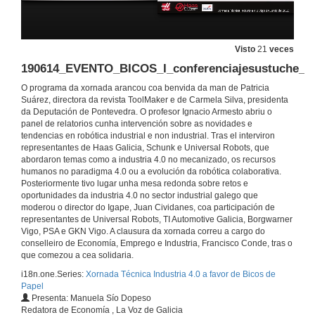
Visto
21
veces
190614_EVENTO_BICOS_I_conferenciajesustuche_c
O programa da xornada arancou coa benvida da man de Patricia
Suárez, directora da revista ToolMaker e de Carmela Silva, presidenta
da Deputación de Pontevedra. O profesor Ignacio Armesto abriu o
panel de relatorios cunha intervención sobre as novidades e
Videoresumo da Xornada Técnica Industria 4.0 a favor de Bicos de Papel
tendencias en robótica industrial e non industrial. Tras el interviron
representantes de Haas Galicia, Schunk e Universal Robots, que
14 de xuño de 2019
abordaron temas como a industria 4.0 no mecanizado, os recursos
humanos no paradigma 4.0 ou a evolución da robótica colaborativa.
Posteriormente tivo lugar unha mesa redonda sobre retos e
Apertura da xornada e presentación de Patricia Suárez
oportunidades da industria 4.0 no sector industrial galego que
moderou o director do Igape, Juan Cividanes, coa participación de
14 de xuño de 2019
representantes de Universal Robots, TI Automotive Galicia, Borgwarner
Vigo, PSA e GKN Vigo. A clausura da xornada correu a cargo do
conselleiro de Economía, Emprego e Industria, Francisco Conde, tras o
Benvida o evento solidario a favor de Bicos de papel
que comezou a cea solidaria.
i18n.one.Series:
Xornada Técnica Industria 4.0 a favor de Bicos de
14 de xuño de 2019
Papel
Presenta: Manuela Sío Dopeso
Redatora de Economía , La Voz de Galicia
Intervención de Carmela Silva