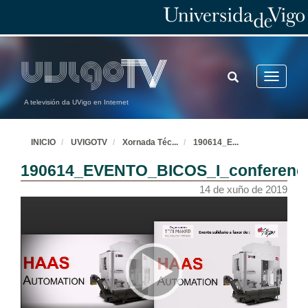
TOGGLE
Toggle
SEARCH
navigatio
A televisión da UVigo en Internet
INICIO
UVIGOTV
Xornada Téc
...
190614_E
...
190614_EVENTO_BICOS_I_conferenci
14 de xuño de 2019