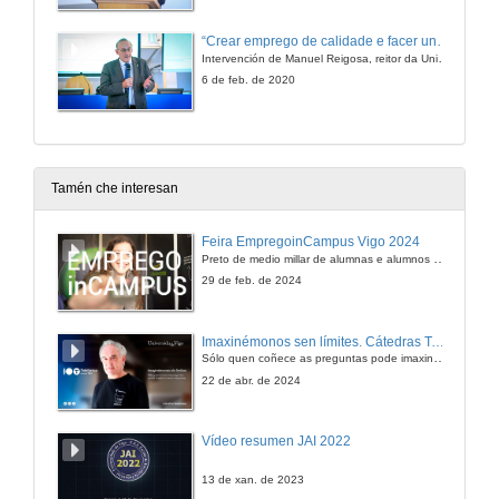
“Crear emprego de calidade e facer unha Galicia mellor para todos”
Intervención de Manuel Reigosa, reitor da Universidade de Vigo
6 de feb. de 2020
Tamén che interesan
Feira EmpregoinCampus Vigo 2024
Preto de medio millar de alumnas e alumnos buscan coñecer máis de preto as oportunidades que lles achegan as arredor de medio cento de empresas que participan na edición viguesa da feira. Xunto coa visita aos stands, durante a feria desenvólvense varias actividades complementarias, como obradoiros, conversas, mesas redondas ou o pasaporte de empregabilidade, un espazo no que poderán recibir asesoramento sobre o seu CV.
29 de feb. de 2024
Imaxinémonos sen límites. Cátedras Telefónica
Sólo quen coñece as preguntas pode imaxinar novas respostas
22 de abr. de 2024
Vídeo resumen JAI 2022
13 de xan. de 2023