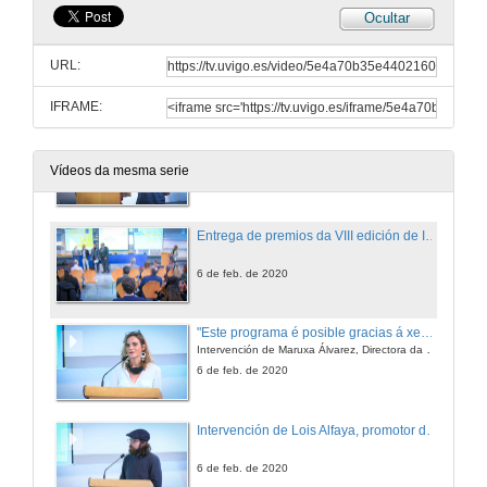
Ocultar
Entrega de premios da IV edición INCUVI-Avanza
URL:
6 de feb. de 2020
IFRAME:
Intervención de Eva López e Raquel Gómez, promotoras de SomosTerra
Vídeos da mesma serie
6 de feb. de 2020
Entrega de premios da VIII edición de INCUVI-Emprende
6 de feb. de 2020
"Este programa é posible gracias á xenerosidades dos que traballaron nel ó longo dos últimos anos"
Intervención de Maruxa Álvarez, Directora da área de Emprego e Emprendemento da Universidade de Vigo
6 de feb. de 2020
Intervención de Lois Alfaya, promotor de Cervexa Nasa
6 de feb. de 2020