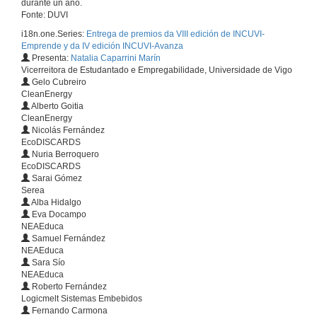
durante un ano.
Fonte: DUVI
i18n.one.Series:
Entrega de premios da VIII edición de INCUVI-
Emprende y da IV edición INCUVI-Avanza
Presenta:
Natalia Caparrini Marín
Vicerreitora de Estudantado e Empregabilidade, Universidade de Vigo
Gelo Cubreiro
CleanEnergy
Alberto Goitia
CleanEnergy
Nicolás Fernández
EcoDISCARDS
Nuria Berroquero
EcoDISCARDS
Sarai Gómez
Serea
Alba Hidalgo
Eva Docampo
NEAEduca
Samuel Fernández
NEAEduca
Sara Sío
NEAEduca
Roberto Fernández
Logicmelt Sistemas Embebidos
Fernando Carmona