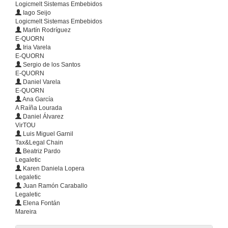
Logicmelt Sistemas Embebidos
Iago Seijo
Logicmelt Sistemas Embebidos
Martín Rodríguez
E-QUORN
Iria Varela
E-QUORN
Sergio de los Santos
E-QUORN
Daniel Varela
E-QUORN
Ana García
A Raíña Lourada
Acto Completo da entrega de premios da VIII edición de INCUVI-Emprende e da IV edición INCUVI-Avanza
Daniel Álvarez
27 estudantes e egresados da UVigo promoven unha ducia de iniciativas emprendedoras
VirTOU
6 de feb. de 2020
Luis Miguel Garnil
Tax&Legal Chain
Beatriz Pardo
“Excepcionales, pola vosa valentía e gañas de superación e preocupación polo voso futuro profesional"
Legaletic
Intervención de Natalia Caparrini, vicerreitora de Captación de Alumnado, Estudantes e Extensión Universitaria
Karen Daniela Lopera
6 de feb. de 2020
Legaletic
Juan Ramón Caraballo
Legaletic
“Temos que competir con talento e emprego de calidade e ahí a Universidade de Vigo xoga un papel fundamental”
Elena Fontán
Intervención de David Regades, Delegado do consorcio da Zona Franca de Vigo
Mareira
6 de feb. de 2020