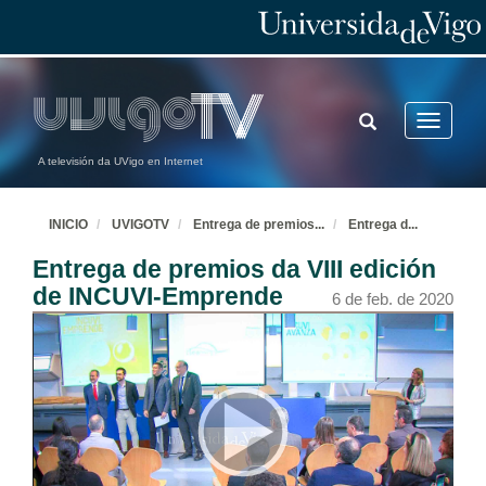
TOGGLE
Toggle
SEARCH
navigatio
A televisión da UVigo en Internet
INICIO
UVIGOTV
Entrega de premios
...
Entrega d
...
Entrega de premios da VIII edición
de INCUVI-Emprende
6 de feb. de 2020