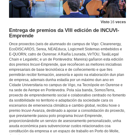
Visto
16
veces
Entrega de premios da VIII edición de INCUVI-
Emprende
Once proxectos (seis de alumnado do campus de Vigo: Clearenergy,
EcoDISCARDS, Serea, NEAEduca, Logicmelt Sistemas embebidos e
E-QUORN; catro de Ourense: A Raiña Lourada, VirTOU, Tax&Legal
Chain e Legaletic; e un de Pontevedra: Mareira) gañaron esta edición
dos premios Incuvi-Emprende, que recoñecen as mellores iniciativas
empresariais de base tecnolóxica e de coñecemento e que lles
permitirán recibir formación, asesoría e apoio na elaboración dun plan
de empresa, ademais dunha estadía por un máximo dun ano en
Cidade Universitaria no campus de Vigo, na Tecnópole en Ourense e
na sede de Aempe en Pontevedra. Pola súa banda, SomosTerra,
proxecto de emprendemento social e colaborativo centrado no fomento
da sostibilidade no territorio e adaptación da sociedade cara os
escenarios de emerxencia climática e cambio global, recibiu hoxe o
premio Incuvi-Avanza, destinado a apoiar a consolidación do proxecto,
que previamente pasou polo programa Incuvi-Emprende,
proporcionándolle un servizo de asesoramento personalizado, unha
axuda económica para subvencionar custos relacionados coa
constitución da empresa e un espazo de traballo en Porto do Molle,