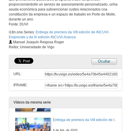
proporcionándolle un servizo de asesoramento personalizado, unha
axuda económica para subvencionar custos relacionados coa
constitución da empresa e un espazo de traballo en Porto do Molle,
“Excepcionales, pola vosa valentía e gañas de superación e preocupación polo voso futuro profesional"
Intervención de Natalia Caparrini, vicerreitora de Captación de Alumnado, Estudantes e Extensión Universitaria
durante un ano.
Fonte: DUVI
6 de feb. de 2020
i18n.one.Series:
Entrega de premios da VIII edición de INCUVI-
Emprende y da IV edición INCUVI-Avanza
“Temos que competir con talento e emprego de calidade e ahí a Universidade de Vigo xoga un papel fundamental”
Manuel Joaquín Reigosa Roger
Intervención de David Regades, Delegado do consorcio da Zona Franca de Vigo
Reitor, Universidade de Vigo
6 de feb. de 2020
Ocultar
Entrega de premios da IV edición INCUVI-Avanza
URL:
6 de feb. de 2020
IFRAME:
Intervención de Eva López e Raquel Gómez, promotoras de SomosTerra
Vídeos da mesma serie
6 de feb. de 2020
Entrega de premios da VIII edición de INCUVI-Emprende
6 de feb. de 2020