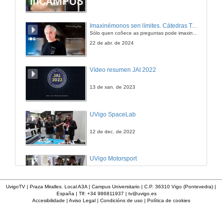
Imaxinémonos sen límites. Cátedras Telefónica
Sólo quen coñece as preguntas pode imaxinar novas respostas
22 de abr. de 2024
Vídeo resumen JAI 2022
13 de xan. de 2023
UVigo SpaceLab
12 de dec. de 2022
UVigo Motorsport
12 de dec. de 2022
UvigoTV | Praza Miralles. Local A3A | Campus Universitario | C.P. 36310 Vigo (Pontevedra) |
España | Tlf: +34 986811937 |
tv@uvigo.es
Accesibilidade
|
Aviso Legal
|
Condicións de uso
|
Política de cookies
UVigo Aerotech
12 de dec. de 2022