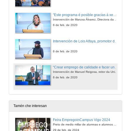
"Este programa é posible gracias á xenerosidades dos que traballaron nel ó longo dos últimos anos"
Intervención de Maruxa Álvarez, Directora da área de Emprego e Emprendemento da Universidade de Vigo
6 de feb. de 2020
Intervención de Lois Alfaya, promotor de Cervexa Nasa
6 de feb. de 2020
“Crear emprego de calidade e facer unha Galicia mellor para todos”
Intervención de Manuel Reigosa, reitor da Universidade de Vigo
6 de feb. de 2020
Tamén che interesan
Feira EmpregoinCampus Vigo 2024
Preto de medio millar de alumnas e alumnos buscan coñecer máis de preto as oportunidades que lles achegan as arredor de medio cento de empresas que participan na edición viguesa da feira. Xunto coa visita aos stands, durante a feria desenvólvense varias actividades complementarias, como obradoiros, conversas, mesas redondas ou o pasaporte de empregabilidade, un espazo no que poderán recibir asesoramento sobre o seu CV.
29 de feb. de 2024