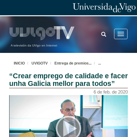
TOGGLE
Toggle
SEARCH
navigatio
A televisión da UVigo en Internet
INICIO
UVIGOTV
Entrega de premios
...
...
“Crear emprego de calidade e facer
unha Galicia mellor para todos”
6 de feb. de 2020