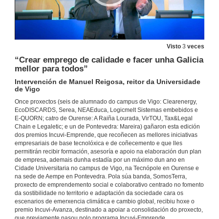
Visto
3
veces
“Crear emprego de calidade e facer unha Galicia
mellor para todos”
Intervención de Manuel Reigosa, reitor da Universidade
de Vigo
Once proxectos (seis de alumnado do campus de Vigo: Clearenergy,
EcoDISCARDS, Serea, NEAEduca, Logicmelt Sistemas embebidos e
E-QUORN; catro de Ourense: A Raiña Lourada, VirTOU, Tax&Legal
Chain e Legaletic; e un de Pontevedra: Mareira) gañaron esta edición
dos premios Incuvi-Emprende, que recoñecen as mellores iniciativas
empresariais de base tecnolóxica e de coñecemento e que lles
permitirán recibir formación, asesoría e apoio na elaboración dun plan
de empresa, ademais dunha estadía por un máximo dun ano en
Cidade Universitaria no campus de Vigo, na Tecnópole en Ourense e
na sede de Aempe en Pontevedra. Pola súa banda, SomosTerra,
proxecto de emprendemento social e colaborativo centrado no fomento
da sostibilidade no territorio e adaptación da sociedade cara os
Acto Completo da entrega de premios da VIII edición de INCUVI-Emprende e da IV edición INCUVI-Avanza
escenarios de emerxencia climática e cambio global, recibiu hoxe o
27 estudantes e egresados da UVigo promoven unha ducia de iniciativas emprendedoras
premio Incuvi-Avanza, destinado a apoiar a consolidación do proxecto,
6 de feb. de 2020
que previamente pasou polo programa Incuvi-Emprende,