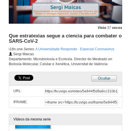
Actuacións públicas en materia económica para combater os efectos do COVID-19
1 de abr. de 2020
Visto
37
veces
O COVID-19 e os seus efectos nas familias con ruptura de parella
Que estratexias segue a ciencia para combater o
SARS-CoV-2
1 de abr. de 2020
i18n.one.Series:
A Universidade Responde - Especial Coronavirus
Sergi Maicas
Que é e como actúa o virus SARS-Cov-2
Departamento: Microbioloxía e Ecoloxía. Director do Mestrado en
Bioloxía Molecular, Celular e Xenética, Universitat de València
1 de abr. de 2020
Ocultar
Que é o COVID-19
URL:
1 de abr. de 2020
IFRAME:
Como evolucionará o SARS-Cov-2
Vídeos da mesma serie
1 de abr. de 2020