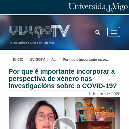
TOGGLE
Toggle
SEARCH
navigatio
A televisión da UVigo en Internet
INICIO
UVIGOTV
A
...
Por que é importante incor
...
Por que é importante incorporar a
perspectiva de xénero nas
investigacións sobre o COVID-19?
1 de abr. de 2020