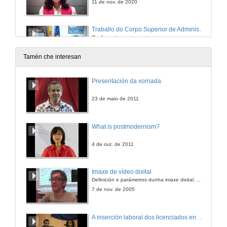
11 de nov. de 2020
Traballo do Corpo Superior de Administradores do Estado
Conferencia
11 de nov. de 2020
Tamén che interesan
Boletín semanal de Emprego Público
Presentación da xornada
Conferencia
11 de nov. de 2020
23 de maio de 2011
Rolda de preguntas. Xornada Emprego Público
What is postmodernism?
11 de nov. de 2020
4 de out. de 2011
Peche da Xornada Emprego Público
Imaxe de vídeo dixital
Definición e parámetros dunha imaxe dixital. Resolución e Aspecto. Profundidade da cor. Compresión. Frame por segundo. Entrelazado. Campos, cadros
25 de nov. de 2020
7 de nov. de 2005
A inserción laboral dos licenciados en Ciencias do Mar: a carreira investigadora