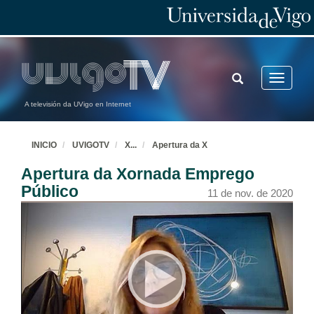
TOGGLE
Toggle
SEARCH
navigatio
A televisión da UVigo en Internet
INICIO
UVIGOTV
X
...
Apertura da X
Apertura da Xornada Emprego
Público
11 de nov. de 2020