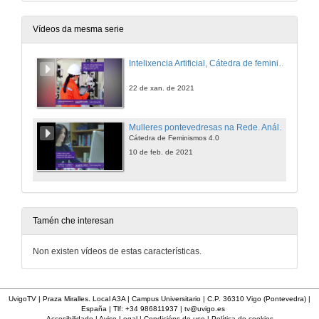
Vídeos da mesma serie
Intelixencia Artificial, Cátedra de feminismo 4.0
22 de xan. de 2021
Mulleres pontevedresas na Rede. Análise do discurso, micromachismos e discurso de odio en Twitter
Cátedra de Feminismos 4.0
10 de feb. de 2021
Tamén che interesan
Non existen vídeos de estas características.
UvigoTV | Praza Miralles. Local A3A | Campus Universitario | C.P. 36310 Vigo (Pontevedra) |
España | Tlf: +34 986811937 |
tv@uvigo.es
Accesibilidade
|
Aviso Legal
|
Condicións de uso
|
Política de cookies