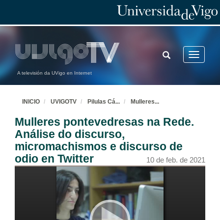
TOGGLE
Toggle
SEARCH
navigatio
A televisión da UVigo en Internet
INICIO
UVIGOTV
Pilulas Cá
...
Mulleres
...
Mulleres pontevedresas na Rede.
Análise do discurso,
micromachismos e discurso de
odio en Twitter
10 de feb. de 2021