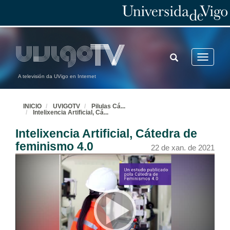
TOGGLE
Toggle
SEARCH
navigatio
A televisión da UVigo en Internet
INICIO
UVIGOTV
Pilulas Cá
...
Intelixencia Artificial, Cá
...
Intelixencia Artificial, Cátedra de
feminismo 4.0
22 de xan. de 2021