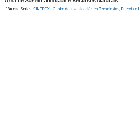
Área de Sustentabilidade e Recursos Naturais
i18n.one.Series:
CINTECX - Centro de Investigación en Tecnoloxías, Enerxía e 