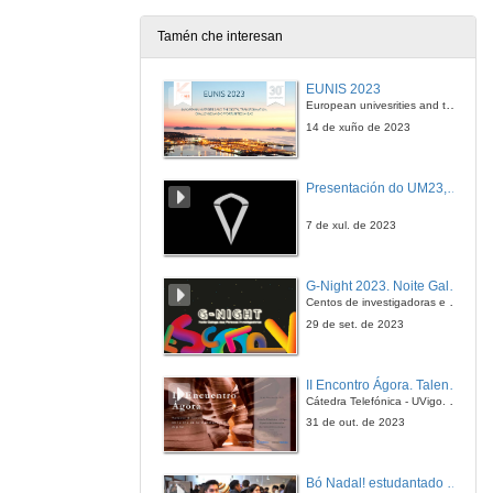
Tamén che interesan
EUNIS 2023
European univesrities and the digital transformation: challenges and opportunities ahead
14 de xuño de 2023
Presentación do UM23, o novo monopraza de UVigo Motorsport
7 de xul. de 2023
G-Night 2023. Noite Galega das Persoas Investigadoras. Conciencias creativas
Centos de investigadoras e investigadores, decenas de actividades e sete cidades
29 de set. de 2023
II Encontro Ágora. Talento e innovación na era da transformación dixital
Cátedra Telefónica - UVigo. Espazos de innovación
31 de out. de 2023
Bó Nadal! estudantado internacional da Universidade de Vigo