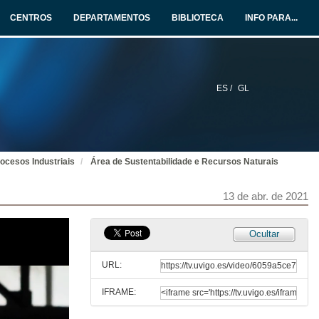
CENTROS
DEPARTAMENTOS
BIBLIOTECA
INFO PARA...
10 de abr. de 2021
Área de Fabricación e Materiais
English subtitles
10 de abr. de 2021
ES /
GL
Área de Enxeñería Biomédica
11 de abr. de 2021
ocesos Industriais
Área de Sustentabilidade e Recursos Naturais
Área de Enxeñería Biomédica
13 de abr. de 2021
English subtitles
11 de abr. de 2021
Ocultar
Área de Enerxía
URL:
12 de abr. de 2021
IFRAME:
Área de Enerxía