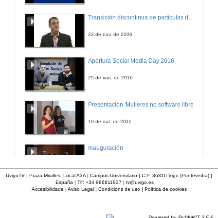
Transición discontinua de partículas de microgel termosensible
22 de nov. de 2006
Apertura Social Media Day 2016
25 de xan. de 2016
Presentación 'Mulleres no software libre'
19 de out. de 2011
Inauguración
8 de maio de 2010
UvigoTV | Praza Miralles. Local A3A | Campus Universitario | C.P. 36310 Vigo (Pontevedra) |
España | Tlf: +34 986811937 |
tv@uvigo.es
Accesibilidade
|
Aviso Legal
|
Condicións de uso
|
Política de cookies
A inserción laboral dos licenciados en Ciencias do Mar: a carreira investigadora
15 de maio de 2006
Powered by
PuMuKIT 3.5.6