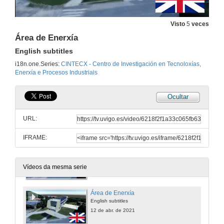
Área de Fabricación e Materiais
English subtitles
Visto
5
veces
10 de abr. de 2021
Área de Enerxía
English subtitles
Área de Enxeñería Biomédica
i18n.one.Series:
CINTECX - Centro de Investigación en Tecnoloxías,
Enerxía e Procesos Industriais
11 de abr. de 2021
Ocultar
Área de Enxeñería Biomédica
English subtitles
URL:
11 de abr. de 2021
IFRAME:
Área de Enerxía
12 de abr. de 2021
Vídeos da mesma serie
Área de Enerxía
English subtitles
12 de abr. de 2021