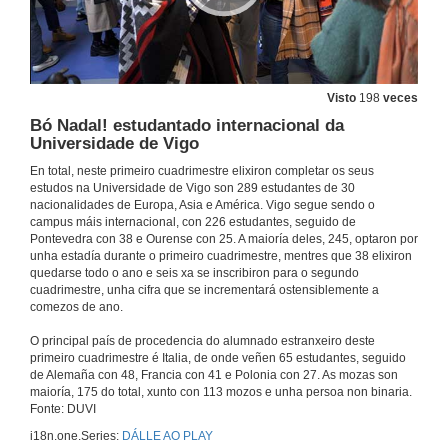
Visto
198
veces
Bó Nadal! estudantado internacional da
Universidade de Vigo
En total, neste primeiro cuadrimestre elixiron completar os seus
estudos na Universidade de Vigo son 289 estudantes de 30
nacionalidades de Europa, Asia e América. Vigo segue sendo o
campus máis internacional, con 226 estudantes, seguido de
Pontevedra con 38 e Ourense con 25. A maioría deles, 245, optaron por
unha estadía durante o primeiro cuadrimestre, mentres que 38 elixiron
quedarse todo o ano e seis xa se inscribiron para o segundo
cuadrimestre, unha cifra que se incrementará ostensiblemente a
comezos de ano.
O principal país de procedencia do alumnado estranxeiro deste
primeiro cuadrimestre é Italia, de onde veñen 65 estudantes, seguido
de Alemaña con 48, Francia con 41 e Polonia con 27. As mozas son
maioría, 175 do total, xunto con 113 mozos e unha persoa non binaria.
Fonte: DUVI
i18n.one.Series:
DÁLLE AO PLAY