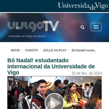
TOGGLE
Toggle
SEARCH
navigatio
A televisión da UVigo en Internet
INICIO
UVIGOTV
DÁLLE AO PLAY
Bó Nadal! estud
...
Bó Nadal! estudantado
internacional da Universidade de
Vigo
15 de dec. de 2023