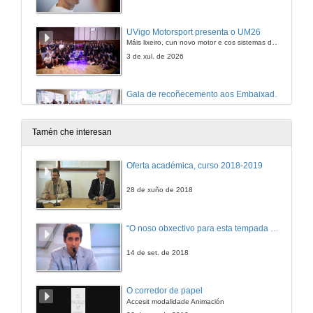
UVigo Motorsport presenta o UM26
Máis lixeiro, cun novo motor e cos sistemas de propulsión e aerodinámica renovados. O monopraza competirá este verán nos circuítos de Formula Student de Austria e España. Fonte: DUVI
3 de xul. de 2026
Gala de recoñecemento aos Embaixadores e Embaixadoras da Ciencia e do Coñecemento
26 de xuño de 2026
Tamén che interesan
Acto de toma de posesión da reitora da Universidade de Vigo. Período 2026-2032
Oferta académica, curso 2018-2019
25 de xuño de 2026
28 de xuño de 2018
Expo-feira científica 2026 “A ciencia que vén”
“O noso obxectivo para esta tempada é manter a categoría”
Mercado de Sabarís (Baiona)
29 de maio de 2026
14 de set. de 2018
Acto institucional do Día das Letras Galegas 2026
O corredor de papel
Coa entrega dos Premios de poesía, relato curto e tradución e o distintivo Gal Ego. Presentación dun novo glosario de ciencia e tecnoloxía dos materiais.
Accesit modalidade Animación
19 de maio de 2026