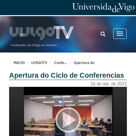
TOGGLE
Toggle
SEARCH
navigatio
A televisión da UVigo en Internet
INICIO
UVIGOTV
Confe
...
Apertura do
Apertura do Ciclo de Conferencias
16 de abr. de 2021