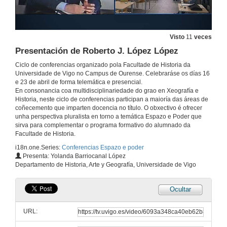
As mulleres de elite no Perú prehispánico
Conferencia
16 de abr. de 2021
Visto
11
veces
Presentación de Roberto J. López López
Quenda de preguntas. As mulleres de elite no Perú prehispánico
Ciclo de conferencias organizado pola Facultade de Historia da
Universidade de Vigo no Campus de Ourense. Celebraráse os días 16
16 de abr. de 2021
e 23 de abril de forma telemática e presencial.
En consonancia coa multidisciplinariedade do grao en Xeografía e
Historia, neste ciclo de conferencias participan a maioría das áreas de
Apertura do Ciclo de Conferencias
coñecemento que imparten docencia no título. O obxectivo é ofrecer
Espazo e poder 23 de abril
unha perspectiva pluralista en torno a temática Espazo e Poder que
23 de abr. de 2021
sirva para complementar o programa formativo do alumnado da
Facultade de Historia.
i18n.one.Series:
Conferencias Espazo e poder
Presentación de Eduardo Rey Tristán
Presenta: Yolanda Barriocanal López
Departamento de Historia, Arte y Geografía, Universidade de Vigo
23 de abr. de 2021
Ocultar
América Latina S. XX: ditaduras e poder militar
Conferencia
URL:
23 de abr. de 2021