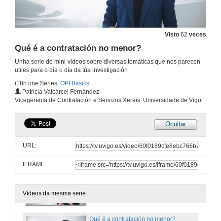
1 de mar. de 2022
Visto
62
veces
Xestión de roles en aplicacións de gasto
Qué é a contratación no menor?
1 de mar. de 2022
Unha serie de mini-videos sobre diversas temáticas que nos parecen
utiles para o día o día da túa investigación
i18n.one.Series:
OPI Basics
Que camino percorre un gasto nos programas?
Patricia Valcárcel Fernández
Vicegerenta de Contratación e Servizos Xerais, Universidade de Vigo
1 de mar. de 2022
Ocultar
Variacións da subvención do meu proxecto
URL:
1 de mar. de 2022
IFRAME:
Qué é a contratación menor?
1 de mar. de 2022
Vídeos da mesma serie
Qué é a contratación no menor?