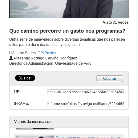
1 de mar. de 2022
Visto
31
veces
Xestión de provedores
Que camino percorre un gasto nos programas?
1 de mar. de 2022
Unha serie de mini-videos sobre diversas temáticas que nos parecen
utiles para o día o día da túa investigación
i18n.one.Series:
OPI Basics
Pedido vs expediente de contratación
Presenta: Rodrigo Cerviño Rodríguez
Director de Administración, Universidade de Vigo
1 de mar. de 2022
Ocultar
Comisións de servizo… Como se tramitan?
URL:
1 de mar. de 2022
IFRAME:
Xestión de roles en aplicacións de gasto
1 de mar. de 2022
Vídeos da mesma serie
Que camino percorre un gasto nos programas?