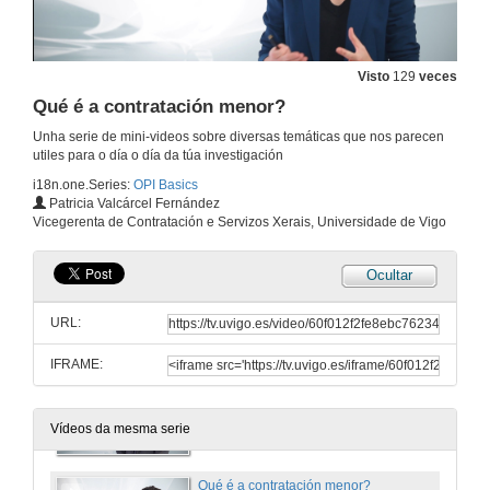
1 de mar. de 2022
Visto
129
veces
Comisións de servizo… Como se tramitan?
Qué é a contratación menor?
1 de mar. de 2022
Unha serie de mini-videos sobre diversas temáticas que nos parecen
utiles para o día o día da túa investigación
i18n.one.Series:
OPI Basics
Xestión de roles en aplicacións de gasto
Patricia Valcárcel Fernández
Vicegerenta de Contratación e Servizos Xerais, Universidade de Vigo
1 de mar. de 2022
Ocultar
Que camino percorre un gasto nos programas?
URL:
1 de mar. de 2022
IFRAME:
Variacións da subvención do meu proxecto
1 de mar. de 2022
Vídeos da mesma serie
Qué é a contratación menor?