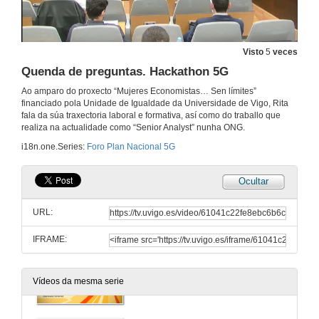
Quenda de preguntas. Proxecto Piloto de Tecnoloxía 5G Comunidade de Galicia
13 de xul. de 2021
Visto
5
veces
Novos Servizos 5G. Orange
Quenda de preguntas. Hackathon 5G
Conferencia
Ao amparo do proxecto “Mujeres Economistas… Sen límites”
13 de xul. de 2021
financiado pola Unidade de Igualdade da Universidade de Vigo, Rita
fala da súa traxectoria laboral e formativa, así como do traballo que
realiza na actualidade como “Senior Analyst” nunha ONG.
Quenda de preguntas. Novos Servizos 5G. Orange
i18n.one.Series:
Foro Plan Nacional 5G
13 de xul. de 2021
Ocultar
Hackathon 5G Optar
URL:
13 de xul. de 2021
IFRAME:
Hackaton 5G #DeFestis
Vídeos da mesma serie
13 de xul. de 2021