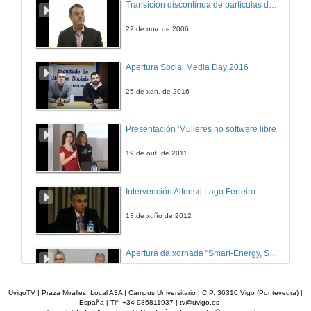
Transición discontinua de partículas de microgel termosensible
22 de nov. de 2006
Apertura Social Media Day 2016
25 de xan. de 2016
Presentación 'Mulleres no software libre'
19 de out. de 2011
Intervención Alfonso Lago Ferreiro
13 de xuño de 2012
Apertura da xornada "Smart-Energy, Smart-City"
28 de out. de 2015
UvigoTV | Praza Miralles. Local A3A | Campus Universitario | C.P. 36310 Vigo (Pontevedra) |
España | Tlf: +34 986811937 |
tv@uvigo.es