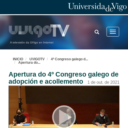
TOGGLE
Toggle
SEARCH
navigatio
A televisión da UVigo en Internet
INICIO
UVIGOTV
4º Congreso galego d
...
Apertura do
...
Apertura do 4º Congreso galego de
adopción e acollemento
1 de out. de 2021