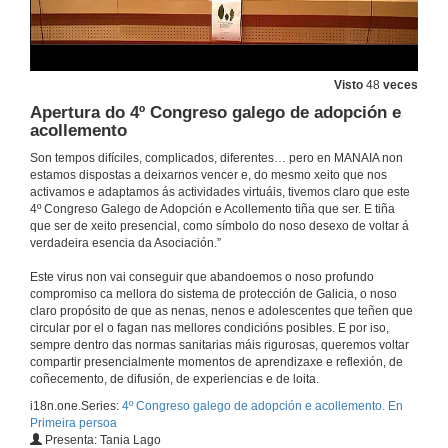
Visto
48
veces
Apertura do 4º Congreso galego de adopción e
acollemento
Son tempos difíciles, complicados, diferentes… pero en MANAIA non
estamos dispostas a deixarnos vencer e, do mesmo xeito que nos
activamos e adaptamos ás actividades virtuáis, tivemos claro que este
4º Congreso Galego de Adopción e Acollemento tiña que ser. E tiña
que ser de xeito presencial, como símbolo do noso desexo de voltar á
verdadeira esencia da Asociación.”
Este virus non vai conseguir que abandoemos o noso profundo
compromiso ca mellora do sistema de protección de Galicia, o noso
claro propósito de que as nenas, nenos e adolescentes que teñen que
circular por el o fagan nas mellores condicións posibles. E por iso,
sempre dentro das normas sanitarias máis rigurosas, queremos voltar
compartir presencialmente momentos de aprendizaxe e reflexión, de
coñecemento, de difusión, de experiencias e de loita.
i18n.one.Series:
4º Congreso galego de adopción e acollemento. En
Primeira persoa
Presenta: Tania Lago