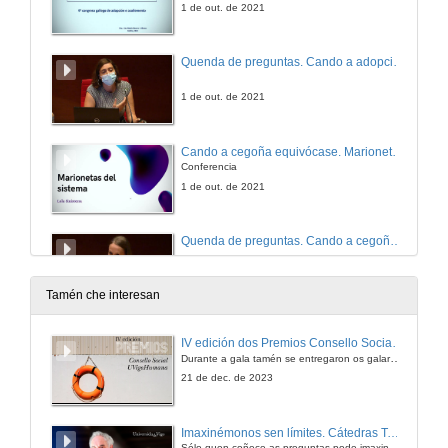
1 de out. de 2021
Quenda de preguntas. Cando a adopción non funciona. Perspectivas atopadas
1 de out. de 2021
Cando a cegoña equivócase. Marionetas do sistema
Conferencia
1 de out. de 2021
Quenda de preguntas. Cando a cegoña equivócase. Marionetas do sistema
1 de out. de 2021
Tamén che interesan
Acollemento familiar especializado: traballando a dor e o cambio
IV edición dos Premios Consello Social UVigo Humana
Conferencia
Durante a gala tamén se entregaron os galardóns aos mellores TFG e TFM en materia de Axenda 2030
1 de out. de 2021
21 de dec. de 2023
A miña experiencia no acollemento especializado
Imaxinémonos sen límites. Cátedras Telefónica
Conferencia
Sólo quen coñece as preguntas pode imaxinar novas respostas