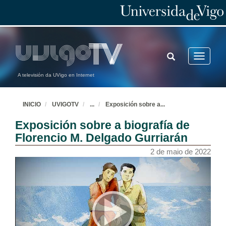
TOGGLE
Toggle
SEARCH
navigatio
A televisión da UVigo en Internet
INICIO
UVIGOTV
...
Exposición sobre a
...
Exposición sobre a biografía de
Florencio M. Delgado Gurriarán
2 de maio de 2022