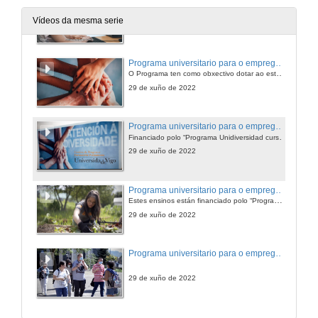
O Programa ten como obxectivo dotar ao estudantado de competencias que melloren a súa autonomía, formación académica e preparación laboral como cidadás activos. Docencia universitaria, obradoiros inclusivos, voluntariado e prácticas.
Vídeos da mesma serie
31 de xul. de 2024
Programa universitario para o emprego e a vida autónoma. Curso 2021-22
O Programa ten como obxectivo dotar ao estudantado de competencias que melloren a súa autonomía, formación académica e preparación laboral como cidadás activos. Docencia universitaria, obradoiros inclusivos, voluntariado e prácticas.
29 de xuño de 2022
Programa universitario para o emprego e a vida autónoma. Curso 2021-22
Financiado polo “Programa Unidiversidad curso 2021-2022: programas universitarios de formación para el empleo dirigidos a jóvenes con discapacidad intelectual inscritos en el sistema nacional de garantía juvenil” da Fundación ONCE e cofinanciado polo Fondo Social Europeo.
29 de xuño de 2022
Programa universitario para o emprego e a vida autónoma. Voluntariado. Curso 2021-22
Estes ensinos están financiado polo “Programa Unidiversidad curso 2021-2022: programas universitarios de formación para el empleo dirigidos a jóvenes con discapacidad intelectual inscritos en el sistema nacional de garantía juvenil” da Fundación ONCE e cofinanciado polo Fondo Social Europeo.
29 de xuño de 2022
Programa universitario para o emprego e a vida autónoma. Obradorios. Curso 2021-22
29 de xuño de 2022