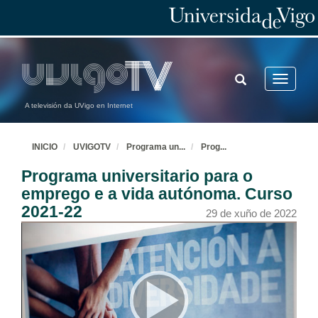
TOGGLE
Toggle
SEARCH
navigatio
A televisión da UVigo en Internet
INICIO
UVIGOTV
Programa un
...
Prog
...
Programa universitario para o
emprego e a vida autónoma. Curso
2021-22
29 de xuño de 2022